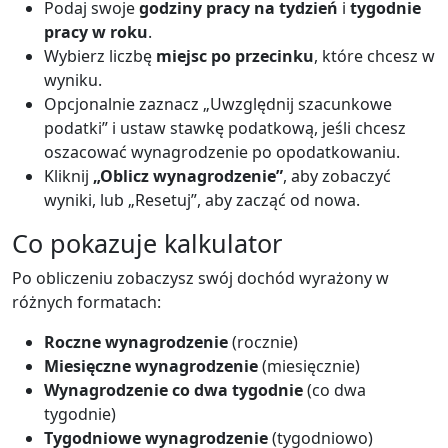
Podaj swoje
godziny pracy na tydzień
i
tygodnie
pracy w roku
.
Wybierz liczbę
miejsc po przecinku
, które chcesz w
wyniku.
Opcjonalnie zaznacz „Uwzględnij szacunkowe
podatki” i ustaw stawkę podatkową, jeśli chcesz
oszacować wynagrodzenie po opodatkowaniu.
Kliknij
„Oblicz wynagrodzenie”
, aby zobaczyć
wyniki, lub „Resetuj”, aby zacząć od nowa.
Co pokazuje kalkulator
Po obliczeniu zobaczysz swój dochód wyrażony w
różnych formatach:
Roczne wynagrodzenie
(rocznie)
Miesięczne wynagrodzenie
(miesięcznie)
Wynagrodzenie co dwa tygodnie
(co dwa
tygodnie)
Tygodniowe wynagrodzenie
(tygodniowo)