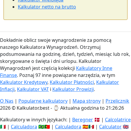
Kalkulator netto na brutto
Dokładnie oblicz swoje wynagrodzenie za pomocą
naszego Kalkulatora Wynagrodzeń. Otrzymuj
podsumowania na godzinę, dzień, tydzień, miesiąc lub rok,
skorygowane o święta i dni urlopu. Kalkulator
Wynagrodzeń jest częścią kolekcji
Kalkulatory Inne
Finanse
. Poznaj 97 inne powiązane narzędzia, w tym
Kalkulator Kredytowy
,
Kalkulator Płatności
,
Kalkulator
Inflacji
,
Kalkulator VAT
i
Kalkulator Prowizji
.
O Nas
|
Popularne kalkulatory
|
Mapa strony
|
Przelicznik
2026 © Kalkulator.best - ⌚
Aktualna godzina to 21:26:27
Kalkulatory w innych językach: |
Beregner
🇩🇰 |
Calcolatrice
🇮🇹 |
Calculadora
🇧🇷🇵🇹 |
Calculadora
🇪🇸🇲🇽 |
Calculator
🇬🇧