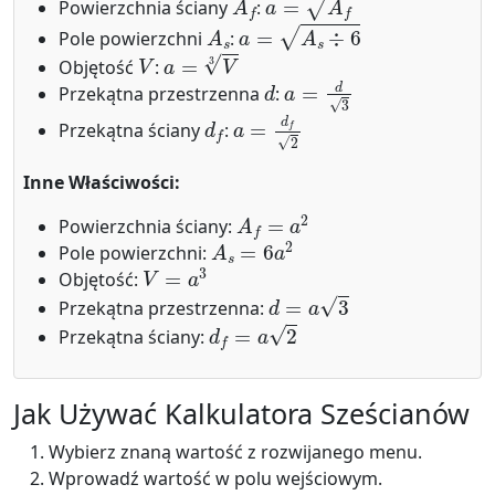
Powierzchnia ściany
:
A
s
a
=
A
s
÷
6
Pole powierzchni
:
V
a
=
V
3
Objętość
:
d
a
=
d
3
Przekątna przestrzenna
:
d
f
a
=
d
f
2
Przekątna ściany
:
Inne Właściwości:
A
f
=
a
2
Powierzchnia ściany:
A
s
=
6
a
2
Pole powierzchni:
V
=
a
3
Objętość:
d
=
a
3
Przekątna przestrzenna:
d
f
=
a
2
Przekątna ściany:
Jak Używać Kalkulatora Sześcianów
Wybierz znaną wartość z rozwijanego menu.
Wprowadź wartość w polu wejściowym.