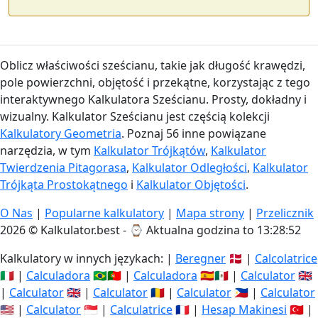
Oblicz właściwości sześcianu, takie jak długość krawędzi,
pole powierzchni, objętość i przekątne, korzystając z tego
interaktywnego Kalkulatora Sześcianu. Prosty, dokładny i
wizualny. Kalkulator Sześcianu jest częścią kolekcji
Kalkulatory Geometria
. Poznaj 56 inne powiązane
narzędzia, w tym
Kalkulator Trójkątów
,
Kalkulator
Twierdzenia Pitagorasa
,
Kalkulator Odległości
,
Kalkulator
Trójkąta Prostokątnego
i
Kalkulator Objętości
.
O Nas
|
Popularne kalkulatory
|
Mapa strony
|
Przelicznik
2026 © Kalkulator.best - ⌚
Aktualna godzina to 13:28:53
Kalkulatory w innych językach: |
Beregner
🇩🇰 |
Calcolatrice
🇮🇹 |
Calculadora
🇧🇷🇵🇹 |
Calculadora
🇪🇸🇲🇽 |
Calculator
🇬🇧
|
Calculator
🇬🇧 |
Calculator
🇷🇴 |
Calculator
🇵🇭 |
Calculator
🇺🇸 |
Calculator
🇸🇬 |
Calculatrice
🇫🇷 |
Hesap Makinesi
🇹🇷 |