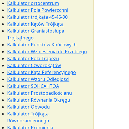
Kalkulator ortocentrum
Kalkulator Pola Powierzchni
Kalkulator trójkąta 45-45-90
Kalkulator Kątów Trójkąta
Kalkulator Graniastosłupa
Trójkątnego
Kalkulator Punktów Końcowych
Kalkulator Wzniesienia do Przebiegu
Kalkulator Pola Trapezu
Kalkulator Czworokątów
Kalkulator Kąta Referencyjnego
Kalkulator Wzoru Odległości
Kalkulator SOHCAHTOA
Kalkulator Prostopadłościanu
Kalkulator Równania Okręgu
Kalkulator Obwodu
Kalkulator Trójkąta
Równoramiennego
Kalkulator Promienia