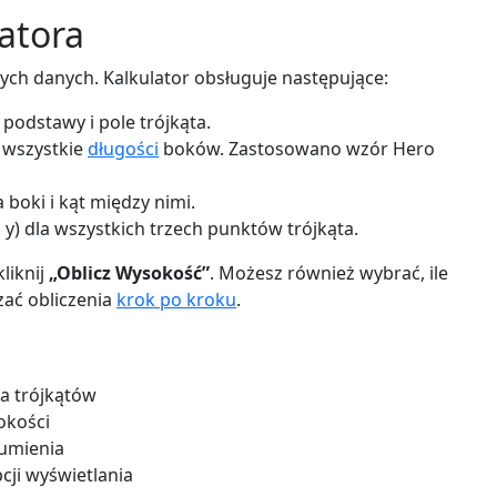
latora
ch danych. Kalkulator obsługuje następujące:
odstawy i pole trójkąta.
z wszystkie
długości
boków. Zastosowano wzór Hero
 boki i kąt między nimi.
y) dla wszystkich trzech punktów trójkąta.
liknij
„Oblicz Wysokość”
. Możesz również wybrać, ile
zać obliczenia
krok po kroku
.
a trójkątów
okości
zumienia
cji wyświetlania