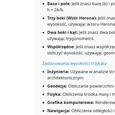
Baza i pole:
Jeśli znasz bazę (b) i 
h = 2A/b.
Trzy boki (Wzór Herona):
Jeśli zna
wysokość, używając wzoru Herona n
Dwa boki i kąt:
Jeśli znasz dwa bo
używając trygonometrii.
Współrzędne:
Jeśli znasz współrz
obliczyć wysokość, używając geomet
Zastosowania wysokości trójkąta
Inżynieria:
Używane w analizie str
architektonicznym
Geodezja:
Obliczanie powierzchni 
Fizyka:
Obliczenia środka masy i
Grafika komputerowa:
Renderowan
Nawigacja:
Obliczenia odległości 