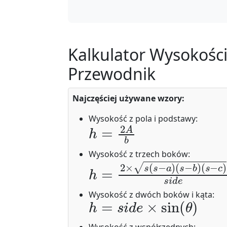
Kalkulator Wysokości
Przewodnik
Najczęściej używane wzory:
Wysokość z pola i podstawy:
h
=
2
A
b
Wysokość z trzech boków:
h
(
s
=
−
2
c
×
)
s
s
i
(
d
s
e
−
a
)
(
s
−
b
)
h
=
s
i
d
e
×
sin
(
θ
)
Wysokość z dwóch boków i kąta:
Wysokość z współrzędnych: