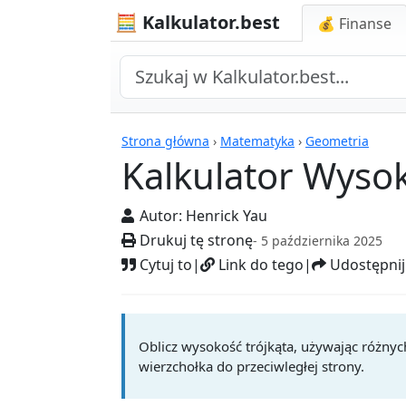
🧮 Kalkulator.best
💰 Finanse
Kalkulatory
Strona główna
›
Matematyka
›
Geometria
Kalkulator Wysok
Autor:
Henrick Yau
Drukuj tę stronę
- 5 października 2025
Cytuj to
|
Link do tego
|
Udostępnij
Oblicz wysokość trójkąta, używając różny
wierzchołka do przeciwległej strony.