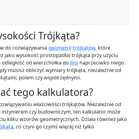
ysokości Trójkąta?
zie do rozwiązywania
geometrii
trójkątów
, które
 jako wysokość prostopadła) trójkąta przy użyciu
 odległość od wierzchołka do
linii
naprzeciwko niego.
gdy musisz obliczyć wymiary trójkąta, niezależnie od
, kątami, polem czy współrzędnymi.
ać tego kalkulatora?
ozwiązywaniu właściwości trójkątów. Niezależnie od
m, inżynierem czy budowniczym, ten kalkulator może
yciu kilku wzorów geometrycznych. Działa również jako
ójkąta
, co czyni go czymś więcej niż tylko