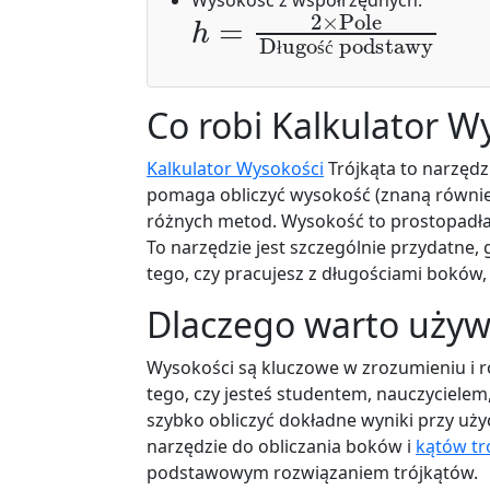
h
Długość podstawy
=
2
×
Pole
ł
ś
ć
Co robi Kalkulator W
Kalkulator Wysokości
Trójkąta to narzęd
pomaga obliczyć wysokość (znaną również
różnych metod. Wysokość to prostopadła
To narzędzie jest szczególnie przydatne, 
tego, czy pracujesz z długościami boków
Dlaczego warto używ
Wysokości są kluczowe w zrozumieniu i r
tego, czy jesteś studentem, nauczyciele
szybko obliczyć dokładne wyniki przy uż
narzędzie do obliczania boków i
kątów tr
podstawowym rozwiązaniem trójkątów.