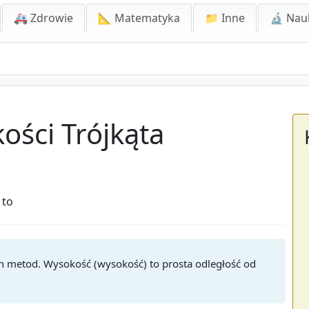
🚑 Zdrowie
📐 Matematyka
📁 Inne
🔬 Nau
ości Trójkąta
 to
ch metod. Wysokość (wysokość) to prosta odległość od