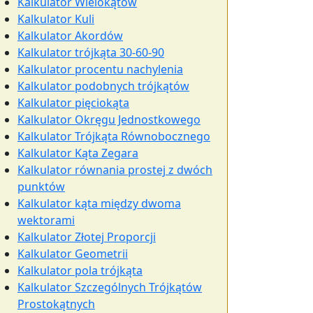
Kalkulator Wielokątów
Kalkulator Kuli
Kalkulator Akordów
Kalkulator trójkąta 30-60-90
Kalkulator procentu nachylenia
Kalkulator podobnych trójkątów
Kalkulator pięciokąta
Kalkulator Okręgu Jednostkowego
Kalkulator Trójkąta Równobocznego
Kalkulator Kąta Zegara
Kalkulator równania prostej z dwóch
punktów
Kalkulator kąta między dwoma
wektorami
Kalkulator Złotej Proporcji
Kalkulator Geometrii
Kalkulator pola trójkąta
Kalkulator Szczególnych Trójkątów
Prostokątnych