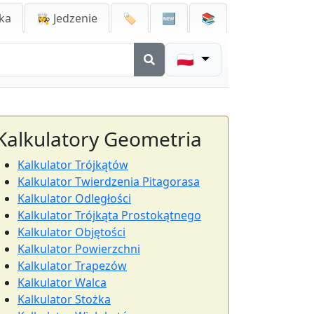
ka
👩‍🍳 Jedzenie
🏷️
🆕
📚
🇵🇱
Kalkulatory Geometria
Kalkulator Trójkątów
Kalkulator Twierdzenia Pitagorasa
Kalkulator Odległości
Kalkulator Trójkąta Prostokątnego
Kalkulator Objętości
Kalkulator Powierzchni
Kalkulator Trapezów
Kalkulator Walca
Kalkulator Stożka