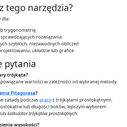
z tego narzędzia?
 dla:
ub trygonometrię
b sprawdzających rozwiązania
cych szybkich, niezawodnych obliczeń
projektowaniu, układzie lub grafice
e pytania
ary trójkąta?
e powiązane wartości w zależności od wybranej metody.
zenia Pitagorasa
?
ane zasady podczas
pracy
z trójkątami prostokątnymi.
wprostokątne lub długości boków, lepszym wyborem
lub
kalkulator trójkątów prostokątnych
.
zienia wysokości?