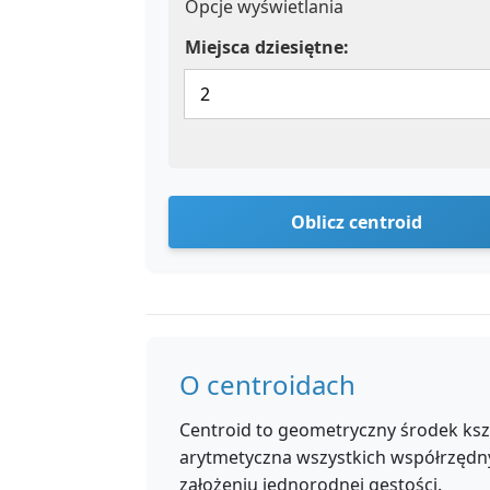
Opcje wyświetlania
Miejsca dziesiętne:
Oblicz centroid
O centroidach
Centroid to geometryczny środek kszt
arytmetyczna wszystkich współrzędnyc
założeniu jednorodnej gęstości.