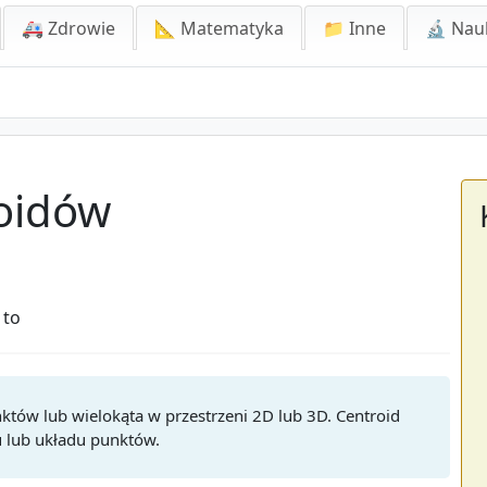
🚑 Zdrowie
📐 Matematyka
📁 Inne
🔬 Nau
roidów
 to
któw lub wielokąta w przestrzeni 2D lub 3D. Centroid
u lub układu punktów.