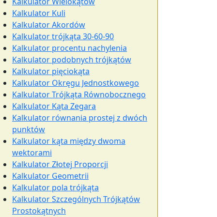
Kalkulator Wielokątów
Kalkulator Kuli
Kalkulator Akordów
Kalkulator trójkąta 30-60-90
Kalkulator procentu nachylenia
Kalkulator podobnych trójkątów
Kalkulator pięciokąta
Kalkulator Okręgu Jednostkowego
Kalkulator Trójkąta Równobocznego
Kalkulator Kąta Zegara
Kalkulator równania prostej z dwóch
punktów
Kalkulator kąta między dwoma
wektorami
Kalkulator Złotej Proporcji
Kalkulator Geometrii
Kalkulator pola trójkąta
Kalkulator Szczególnych Trójkątów
Prostokątnych