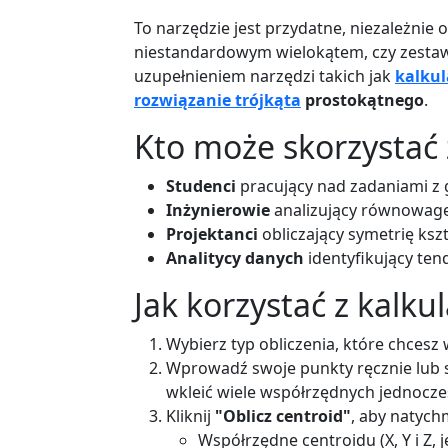
To narzędzie jest przydatne, niezależnie 
niestandardowym wielokątem, czy zesta
uzupełnieniem narzędzi takich jak
kalkul
rozwiązanie trójkąta
prostokątnego
.
Kto może skorzystać 
Studenci
pracujący nad zadaniami z g
Inżynierowie
analizujący równowagę
Projektanci
obliczający symetrię ksz
Analitycy danych
identyfikujący ten
Jak korzystać z kalku
Wybierz typ obliczenia, które chcesz
Wprowadź swoje punkty ręcznie lub 
wkleić wiele współrzędnych jednocze
Kliknij
"Oblicz centroid"
, aby natych
Współrzędne centroidu (X, Y i Z, j