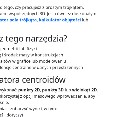
od tego, czy pracujesz z prostym trójkątem,
wem współrzędnych 3D. Jest również doskonałym
ator pola trójkąta
,
kalkulator objętości
lub
z tego narzędzia?
eometrii lub fizyki
 i środek masy w konstrukcjach
tałtów w grafice lub modelowaniu
dencje centralne w danych przestrzennych
latora centroidów
 wykonać:
punkty 2D
,
punkty 3D
lub
wielokąt 2D
.
skorzystaj z opcji masowego wprowadzania, aby
śnie.
miast zobaczyć wyniki, w tym:
eśli dotyczy)