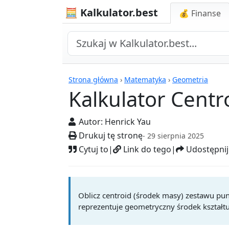
🧮 Kalkulator.best
💰 Finanse
Kalkulatory
Strona główna
›
Matematyka
›
Geometria
Kalkulator Cent
Autor:
Henrick Yau
Drukuj tę stronę
- 29 sierpnia 2025
Cytuj to
|
Link do tego
|
Udostępnij
Oblicz centroid (środek masy) zestawu pun
reprezentuje geometryczny środek kształt