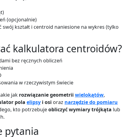
t)
eń (opcjonalnie)
ć swój kształt i centroid naniesione na wykres (tylko
ać kalkulatora centroidów?
dami bez ręcznych obliczeń
mienia
D
sowania w rzeczywistym świecie
takie jak
rozwiązanie geometrii
wielokątów
,
ulator pola
elipsy
i osi
oraz
narzędzie do pomiaru
żdego, kto potrzebuje
obliczyć wymiary trójkąta
lub
h.
e pytania