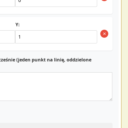
Y:
×
eśnie (jeden punkt na linię, oddzielone