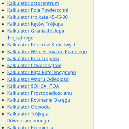
Kalkulator ortocentrum
Kalkulator Pola Powierzchni
Kalkulator trójkąta 45-45-90
Kalkulator Kątów Trójkąta
Kalkulator Graniastosłupa
Trójkątnego
Kalkulator Punktów Końcowych
Kalkulator Wzniesienia do Przebiegu
Kalkulator Pola Trapezu
Kalkulator Czworokątów
Kalkulator Kąta Referencyjnego
Kalkulator Wzoru Odległości
Kalkulator SOHCAHTOA
Kalkulator Prostopadłościanu
Kalkulator Równania Okręgu
Kalkulator Obwodu
Kalkulator Trójkąta
Równoramiennego
Kalkulator Promienia