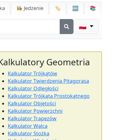
ka
👩‍🍳 Jedzenie
🏷️
🆕
📚
🇵🇱
Kalkulatory Geometria
Kalkulator Trójkątów
Kalkulator Twierdzenia Pitagorasa
Kalkulator Odległości
Kalkulator Trójkąta Prostokątnego
Kalkulator Objętości
Kalkulator Powierzchni
Kalkulator Trapezów
Kalkulator Walca
Kalkulator Stożka