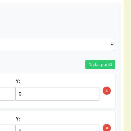
Dodaj punkt
Y:
×
Y:
×