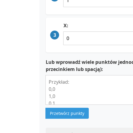
X:
3
Lub wprowadź wiele punktów jednocz
przecinkiem lub spacją):
Przetwórz punkty