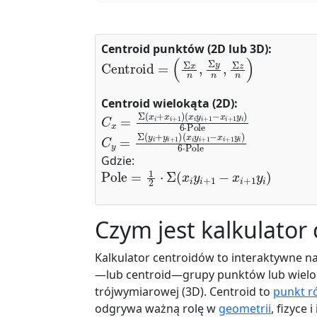
Centroid punktów (2D lub 3D):
Centroid
=
(
Σ
x
n
,
Σ
y
n
,
Σ
z
n
)
Centroid wielokąta (2D):
C
(
x
x
i
y
=
i
Σ
+
(
1
x
−
i
+
x
x
i
i
+
+
1
1
y
)
i
)
6
⋅
Pole
C
(
x
y
i
y
=
i
Σ
+
(
1
y
−
i
+
x
y
i
i
+
+
1
1
y
)
i
)
6
⋅
Pole
Gdzie:
Pole
=
1
2
⋅
Σ
(
x
i
y
i
+
1
−
x
i
+
1
y
i
)
Czym jest kalkulator
Kalkulator centroidów to interaktywne n
—lub centroid—grupy punktów lub wielo
trójwymiarowej (3D). Centroid to
punkt 
odgrywa ważną rolę w
geometrii
, fizyce i