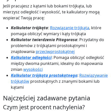
Jeśli pracujesz z kątami lub bokami trójkąta, lub
mierzysz odległość i wysokość, te kalkulatory mogą
wspierać Twoją pracę:
Kalkulator trójkąta
:
Rozwiązanie trójkąta
, które
pomaga obliczyć wymiary i kąty trójkąta
Kalkulator twierdzenia Pitagorasa
: Przydatny do
problemów z trójkątami prostokątnymi i
znajdowania
przeciwprostokątnej
Kalkulator odległości
: Pomaga obliczyć odległość
między dwoma punktami, idealny do mapowania
zmian
wysokości
Kalkulator trójkąta prostokątnego
:
Rozwiązywanie
trójkątów
prostokątnych z znanymi bokami lub
kątami
Najczęściej zadawane pytania
Czym jest procent nachylenia?