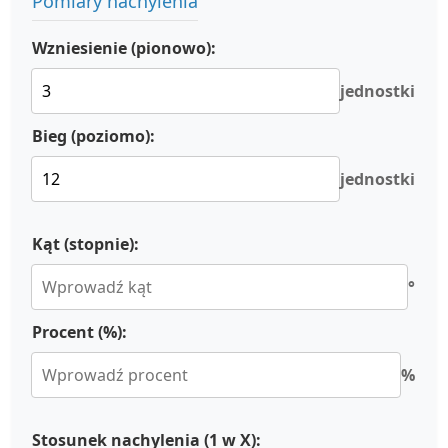
Pomiary nachylenia
Wzniesienie (pionowo):
jednostki
Bieg (poziomo):
jednostki
Kąt (stopnie):
°
Procent (%):
%
Stosunek nachylenia (1 w X):