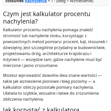
Stosunek
nachylenia
= 1 : (Bieg ÷ Wzniesienie)
Czym jest kalkulator procentu
nachylenia?
Kalkulator procentu nachylenia pomaga znaleźć
stromość lub nachylenie stoku, korzystając z
powszechnych metod pomiaru: procent, kąt, stosunek i
dziesiętny. Jest szczególnie przydatny w budownictwie,
projektowaniu dróg, architekturze krajobrazu i
inżynierii — wszędzie tam, gdzie nachylenie musi być
mierzone i jasno zrozumiane.
Możesz wprowadzić dowolne dwa znane wartości —
takie jak wzniesienie pionowe i bieg poziomy — a
kalkulator obliczy pozostałe pomiary nachylenia.
Ułatwia to szybkie, wizualne i łatwe do zrozumienia
obliczenia nachylenia.
Jak korzystać z kalkulatora