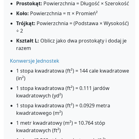
Prostokąt:
Powierzchnia = Długość × Szerokość
Koło:
Powierzchnia = π × Promień²
Trójkąt:
Powierzchnia = (Podstawa × Wysokość)
÷ 2
Kształt L:
Oblicz jako dwa prostokąty i dodaj je
razem
Konwersje Jednostek
1 stopa kwadratowa (ft²) = 144 cale kwadratowe
(in²)
1 stopa kwadratowa (ft²) = 0.111 jardów
kwadratowych (yd²)
1 stopa kwadratowa (ft²) = 0.0929 metra
kwadratowego (m²)
1 metr kwadratowy (m²) = 10.764 stóp
kwadratowych (ft²)