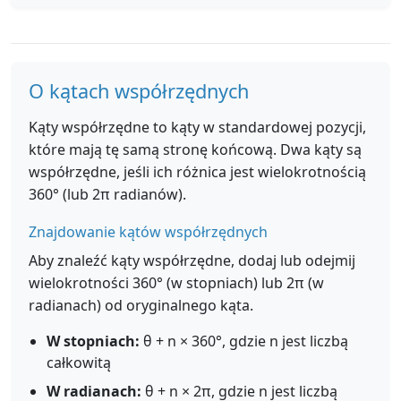
O kątach współrzędnych
Kąty współrzędne to kąty w standardowej pozycji,
które mają tę samą stronę końcową. Dwa kąty są
współrzędne, jeśli ich różnica jest wielokrotnością
360° (lub 2π radianów).
Znajdowanie kątów współrzędnych
Aby znaleźć kąty współrzędne, dodaj lub odejmij
wielokrotności 360° (w stopniach) lub 2π (w
radianach) od oryginalnego kąta.
W stopniach:
θ + n × 360°, gdzie n jest liczbą
całkowitą
W radianach:
θ + n × 2π, gdzie n jest liczbą