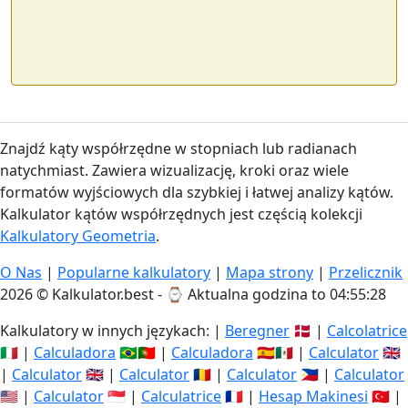
Znajdź kąty współrzędne w stopniach lub radianach
natychmiast. Zawiera wizualizację, kroki oraz wiele
formatów wyjściowych dla szybkiej i łatwej analizy kątów.
Kalkulator kątów współrzędnych jest częścią kolekcji
Kalkulatory Geometria
.
O Nas
|
Popularne kalkulatory
|
Mapa strony
|
Przelicznik
2026 © Kalkulator.best - ⌚
Aktualna godzina to 04:55:28
Kalkulatory w innych językach: |
Beregner
🇩🇰 |
Calcolatrice
🇮🇹 |
Calculadora
🇧🇷🇵🇹 |
Calculadora
🇪🇸🇲🇽 |
Calculator
🇬🇧
|
Calculator
🇬🇧 |
Calculator
🇷🇴 |
Calculator
🇵🇭 |
Calculator
🇺🇸 |
Calculator
🇸🇬 |
Calculatrice
🇫🇷 |
Hesap Makinesi
🇹🇷 |