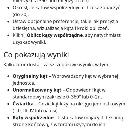
między 0° a 360° lub między -π a π).
Określ, ile kątów współrzędnych chcesz zobaczyć
(do 20).
Ustaw opcjonalne preferencje, takie jak precyzja
dziesiętna, wizualizacja kąta i kroki obliczeń.
Kliknij
Oblicz kąty współrzędne
, aby natychmiast
uzyskać wyniki.
Co pokazują wyniki
Kalkulator dostarcza szczegółowe wyniki, w tym:
Oryginalny kąt
– Wprowadzony kąt w wybranej
jednostce.
Unormalizowany kąt
– Odpowiedni kąt w
standardowym zakresie 0–360° lub 0–2π.
Ćwiartka
– Gdzie kąt leży na okręgu jednostkowym
(I, II, III, IV lub na osi).
Kąty współrzędne
– Lista kątów mających tę samą
stronę końcową, z wzorami użytymi do ich