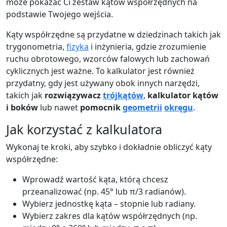
może pokazać Ci zestaw kątów współrzędnych na
podstawie Twojego wejścia.
Kąty współrzędne są przydatne w dziedzinach takich jak
trygonometria,
fizyka
i inżynieria, gdzie zrozumienie
ruchu obrotowego, wzorców falowych lub zachowań
cyklicznych jest ważne. To kalkulator jest również
przydatny, gdy jest używany obok innych narzędzi,
takich jak
rozwiązywacz
trójkątów
,
kalkulator kątów
i boków
lub nawet
pomocnik
geometrii
okręgu
.
Jak korzystać z kalkulatora
Wykonaj te kroki, aby szybko i dokładnie obliczyć kąty
współrzędne:
Wprowadź wartość kąta, którą chcesz
przeanalizować (np. 45° lub π/3 radianów).
Wybierz jednostkę kąta – stopnie lub radiany.
Wybierz zakres dla kątów współrzędnych (np.