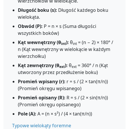
wierzchołków w wielokącie.
Długość boku (s):
Długość każdego boku
wielokąta.
Obwód (P):
P = n × s (Suma długości
wszystkich boków)
Kąt wewnętrzny (θ
):
θ
= (n − 2) × 180° /
int
int
n (Kąt wewnętrzny w wielokącie w każdym
wierzchołku)
Kąt zewnętrzny (θ
):
θ
= 360° / n (Kąt
ext
ext
utworzony przez przedłużenie boku)
Promień wpisany (r):
r = s / (2 × tan(π/n))
(Promień okręgu wpisanego)
Promień opisany (R):
R = s / (2 × sin(π/n))
(Promień okręgu opisanego)
Pole (A):
A = (n × s²) / (4 × tan(π/n))
Typowe wielokąty foremne