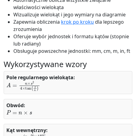
Automatycznie oblicza wszystkie związane
właściwości wielokąta
Wizualizuje wielokąt i jego wymiary na diagramie
Zapewnia obliczenia
krok po kroku
dla lepszego
zrozumienia
Oferuje wybór jednostek i formatu kątów (stopnie
lub radiany)
Obsługuje powszechne jednostki: mm, cm, m, in, ft
Wykorzystywane wzory
Pole regularnego wielokąta:
A
=
n
×
s
2
4
×
tan
(
π
n
)
Obwód:
P
=
n
×
s
Kąt wewnętrzny:
θ
(
n
int
−
2
=
)
×
180
∘
n