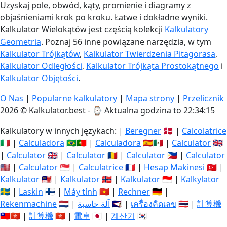
Uzyskaj pole, obwód, kąty, promienie i diagramy z
objaśnieniami krok po kroku. Łatwe i dokładne wyniki.
Kalkulator Wielokątów jest częścią kolekcji
Kalkulatory
Geometria
. Poznaj 56 inne powiązane narzędzia, w tym
Kalkulator Trójkątów
,
Kalkulator Twierdzenia Pitagorasa
,
Kalkulator Odległości
,
Kalkulator Trójkąta Prostokątnego
i
Kalkulator Objętości
.
O Nas
|
Popularne kalkulatory
|
Mapa strony
|
Przelicznik
2026 © Kalkulator.best - ⌚
Aktualna godzina to 22:34:16
Kalkulatory w innych językach: |
Beregner
🇩🇰 |
Calcolatrice
🇮🇹 |
Calculadora
🇧🇷🇵🇹 |
Calculadora
🇪🇸🇲🇽 |
Calculator
🇬🇧
|
Calculator
🇬🇧 |
Calculator
🇷🇴 |
Calculator
🇵🇭 |
Calculator
🇺🇸 |
Calculator
🇸🇬 |
Calculatrice
🇫🇷 |
Hesap Makinesi
🇹🇷 |
Kalkulator
🇲🇾 |
Kalkulator
🇳🇴 |
Kalkulator
🇮🇩 |
Kalkylator
🇸🇪 |
Laskin
🇫🇮 |
Máy tính
🇻🇳 |
Rechner
🇩🇪 |
Rekenmachine
🇳🇱 |
آلة حاسبة
🇸🇦 |
เครื่องคิดเลข
🇹🇭 |
計算機
🇹🇼🇭🇰 |
計算機
🇭🇰 |
電卓
🇯🇵 |
계산기
🇰🇷