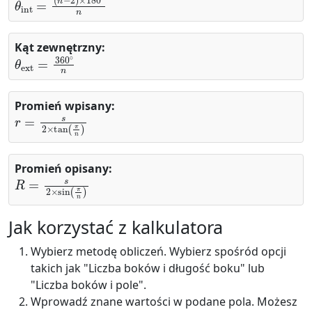
Kąt zewnętrzny:
θ
ext
=
360
∘
n
Promień wpisany:
r
=
s
2
×
tan
(
π
n
)
Promień opisany:
R
=
s
2
×
sin
(
π
n
)
Jak korzystać z kalkulatora
Wybierz metodę obliczeń. Wybierz spośród opcji
takich jak "Liczba boków i długość boku" lub
"Liczba boków i pole".
Wprowadź znane wartości w podane pola. Możesz