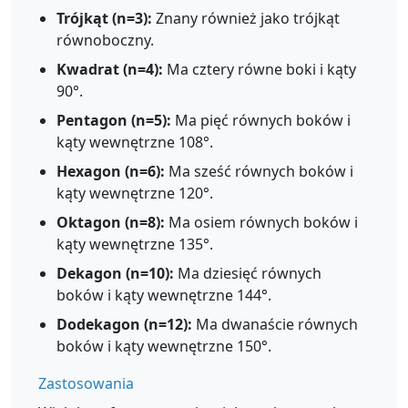
Trójkąt (n=3):
Znany również jako trójkąt
równoboczny.
Kwadrat (n=4):
Ma cztery równe boki i kąty
90°.
Pentagon (n=5):
Ma pięć równych boków i
kąty wewnętrzne 108°.
Hexagon (n=6):
Ma sześć równych boków i
kąty wewnętrzne 120°.
Oktagon (n=8):
Ma osiem równych boków i
kąty wewnętrzne 135°.
Dekagon (n=10):
Ma dziesięć równych
boków i kąty wewnętrzne 144°.
Dodekagon (n=12):
Ma dwanaście równych
boków i kąty wewnętrzne 150°.
Zastosowania