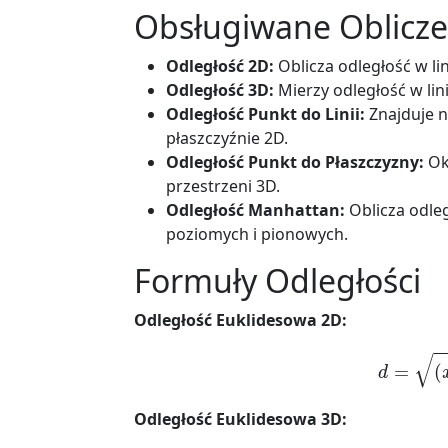
Obsługiwane Oblicze
Odległość 2D:
Oblicza odległość w li
Odległość 3D:
Mierzy odległość w lin
Odległość Punkt do Linii:
Znajduje n
płaszczyźnie 2D.
Odległość Punkt do Płaszczyzny:
Okr
przestrzeni 3D.
Odległość Manhattan:
Oblicza odle
poziomych i pionowych.
Formuły Odległości
Odległość Euklidesowa 2D:
d
=
(
x
Odległość Euklidesowa 3D: