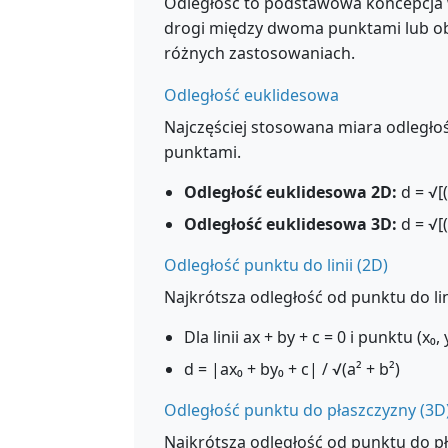
Odległość to podstawowa koncepcja w
drogi między dwoma punktami lub ob
różnych zastosowaniach.
Odległość euklidesowa
Najczęściej stosowana miara odległoś
punktami.
Odległość euklidesowa 2D:
d = √[(x
Odległość euklidesowa 3D:
d = √[(x
Odległość punktu do linii (2D)
Najkrótsza odległość od punktu do lini
Dla linii ax + by + c = 0 i punktu (x₀, y
d = |ax₀ + by₀ + c| / √(a² + b²)
Odległość punktu do płaszczyzny (3D
Najkrótsza odległość od punktu do pł