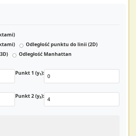
ktami)
ktami)
Odległość punktu do linii (2D)
(3D)
Odległość Manhattan
Punkt 1 (y₁):
Punkt 2 (y₂):