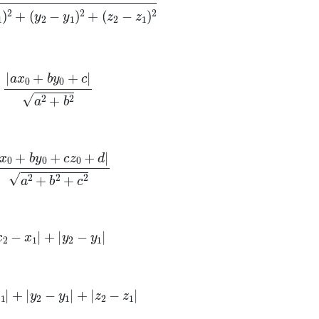
)
2
+
(
y
2
−
y
1
)
2
+
(
z
2
−
z
1
)
2
x
0
+
b
y
0
+
c
|
a
2
+
b
2
b
y
0
+
c
z
0
+
d
|
a
2
+
b
2
+
c
2
2
−
x
1
|
+
|
y
2
−
y
1
|
1
|
+
|
y
2
−
y
1
|
+
|
z
2
−
z
1
|