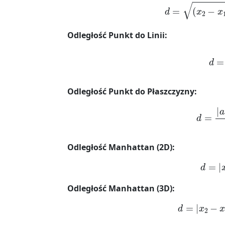
d
=
(
x
2
−
x
1
Odległość Punkt do Linii:
d
=
|
a
Odległość Punkt do Płaszczyzny:
d
=
|
a
x
0
+
Odległość Manhattan (2D):
d
=
|
x
Odległość Manhattan (3D):
d
=
|
x
2
−
x