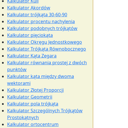
Kalkulator Kuli
Kalkulator Akordów
Kalkulator trójkąta 30-60-90
Kalkulator procentu nachylenia
Kalkulator podobnych trójkątów
Kalkulator pięciokąta
Kalkulator Okręgu Jednostkowego
Kalkulator Trójkąta Równobocznego
Kalkulator Kąta Zegara
Kalkulator równania prostej z dwóch
punktów
Kalkulator kąta między dwoma
wektorami
Kalkulator Złotej Proporcji
Kalkulator Geometrii
Kalkulator pola trójkąta
Kalkulator Szczególnych Trójkątów
Prostokątnych
Kalkulator ortocentrum