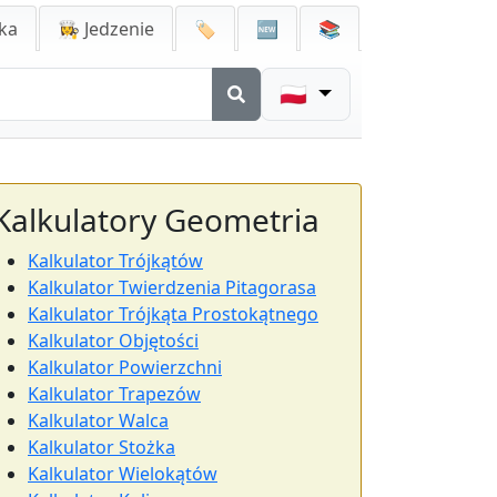
ka
👩‍🍳 Jedzenie
🏷️
🆕
📚
🇵🇱
Kalkulatory Geometria
Kalkulator Trójkątów
Kalkulator Twierdzenia Pitagorasa
Kalkulator Trójkąta Prostokątnego
Kalkulator Objętości
Kalkulator Powierzchni
Kalkulator Trapezów
Kalkulator Walca
Kalkulator Stożka
Kalkulator Wielokątów