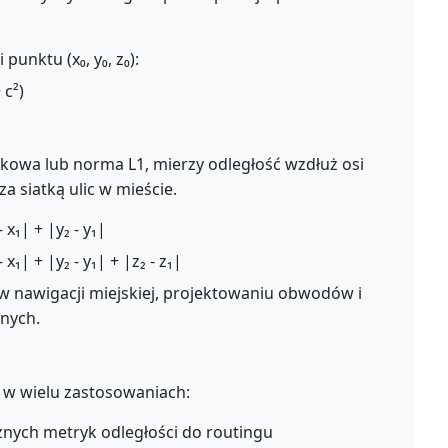
 punktu (x₀, y₀, z₀):
 c²)
kowa lub norma L1, mierzy odległość wzdłuż osi
a siatką ulic w mieście.
 x₁| + |y₂ - y₁|
 x₁| + |y₂ - y₁| + |z₂ - z₁|
 w nawigacji miejskiej, projektowaniu obwodów i
nych.
 w wielu zastosowaniach:
nych metryk odległości do routingu