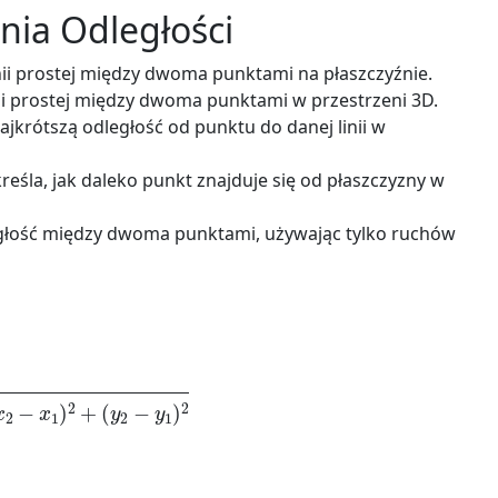
nia Odległości
nii prostej między dwoma punktami na płaszczyźnie.
ii prostej między dwoma punktami w przestrzeni 3D.
ajkrótszą odległość od punktu do danej linii w
eśla, jak daleko punkt znajduje się od płaszczyzny w
głość między dwoma punktami, używając tylko ruchów
2
−
x
1
)
2
+
(
y
2
−
y
1
)
2