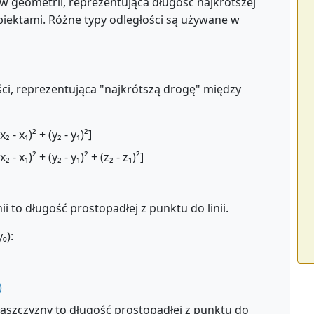
 geometrii, reprezentująca długość najkrótszej
iektami. Różne typy odległości są używane w
ci, reprezentująca "najkrótszą drogę" między
₂ - x₁)² + (y₂ - y₁)²]
₂ - x₁)² + (y₂ - y₁)² + (z₂ - z₁)²]
i to długość prostopadłej z punktu do linii.
₀):
)
aszczyzny to długość prostopadłej z punktu do