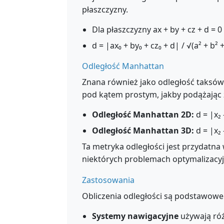
płaszczyzny.
Dla płaszczyzny ax + by + cz + d = 0 i
d = |ax₀ + by₀ + cz₀ + d| / √(a² + b² +
Odległość Manhattan
Znana również jako odległość taksów
pod kątem prostym, jakby podążając z
Odległość Manhattan 2D:
d = |x₂ -
Odległość Manhattan 3D:
d = |x₂ -
Ta metryka odległości jest przydatna
niektórych problemach optymalizacyj
Zastosowania
Obliczenia odległości są podstawowe
Systemy nawigacyjne
używają róż