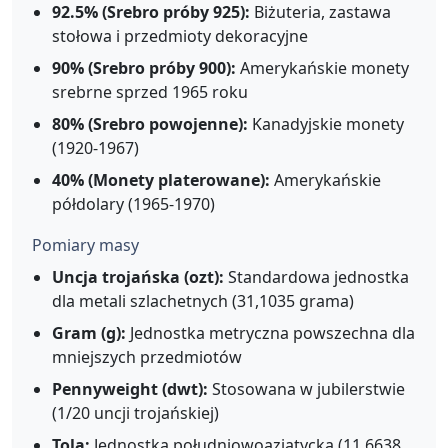
92.5% (Srebro próby 925):
Biżuteria, zastawa
stołowa i przedmioty dekoracyjne
90% (Srebro próby 900):
Amerykańskie monety
srebrne sprzed 1965 roku
80% (Srebro powojenne):
Kanadyjskie monety
(1920-1967)
40% (Monety platerowane):
Amerykańskie
półdolary (1965-1970)
Pomiary masy
Uncja trojańska (ozt):
Standardowa jednostka
dla metali szlachetnych (31,1035 grama)
Gram (g):
Jednostka metryczna powszechna dla
mniejszych przedmiotów
Pennyweight (dwt):
Stosowana w jubilerstwie
(1/20 uncji trojańskiej)
Tola:
Jednostka południowoazjatycka (11,6638