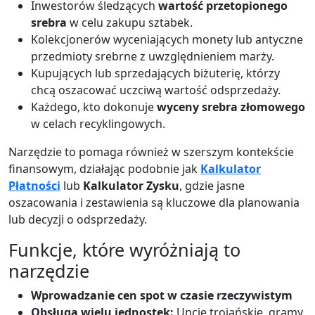
Inwestorów śledzących
wartość przetopionego
srebra
w celu zakupu sztabek.
Kolekcjonerów wyceniających monety lub antyczne
przedmioty srebrne z uwzględnieniem marży.
Kupujących lub sprzedających biżuterię, którzy
chcą oszacować uczciwą wartość odsprzedaży.
Każdego, kto dokonuje
wyceny srebra złomowego
w celach recyklingowych.
Narzędzie to pomaga również w szerszym kontekście
finansowym, działając podobnie jak
Kalkulator
Płatności
lub
Kalkulator Zysku
, gdzie jasne
oszacowania i zestawienia są kluczowe dla planowania
lub decyzji o odsprzedaży.
Funkcje, które wyróżniają to
narzędzie
Wprowadzanie cen spot w czasie rzeczywistym
Obsługa wielu jednostek:
Uncje trojańskie, gramy,