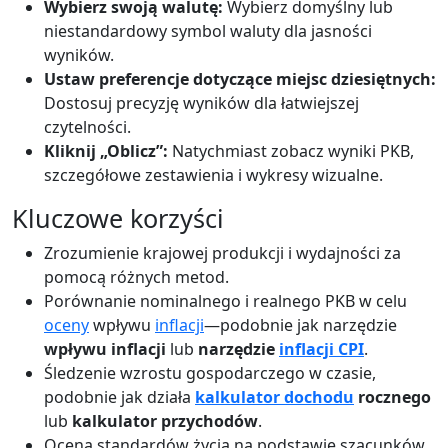
Wybierz swoją walutę:
Wybierz domyślny lub
niestandardowy symbol waluty dla jasności
wyników.
Ustaw preferencje dotyczące miejsc dziesiętnych:
Dostosuj precyzję wyników dla łatwiejszej
czytelności.
Kliknij „Oblicz”:
Natychmiast zobacz wyniki PKB,
szczegółowe zestawienia i wykresy wizualne.
Kluczowe korzyści
Zrozumienie krajowej produkcji i wydajności za
pomocą różnych metod.
Porównanie nominalnego i realnego PKB w celu
oceny
wpływu
inflacji
—podobnie jak narzędzie
wpływu inflacji
lub
narzędzie
inflacji CPI
.
Śledzenie wzrostu gospodarczego w czasie,
podobnie jak działa
kalkulator dochodu
rocznego
lub
kalkulator przychodów
.
Ocena standardów życia na podstawie szacunków