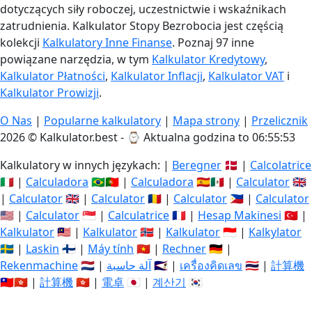
dotyczących siły roboczej, uczestnictwie i wskaźnikach
zatrudnienia. Kalkulator Stopy Bezrobocia jest częścią
kolekcji
Kalkulatory Inne Finanse
. Poznaj 97 inne
powiązane narzędzia, w tym
Kalkulator Kredytowy
,
Kalkulator Płatności
,
Kalkulator Inflacji
,
Kalkulator VAT
i
Kalkulator Prowizji
.
O Nas
|
Popularne kalkulatory
|
Mapa strony
|
Przelicznik
2026 © Kalkulator.best - ⌚
Aktualna godzina to 06:55:53
Kalkulatory w innych językach: |
Beregner
🇩🇰 |
Calcolatrice
🇮🇹 |
Calculadora
🇧🇷🇵🇹 |
Calculadora
🇪🇸🇲🇽 |
Calculator
🇬🇧
|
Calculator
🇬🇧 |
Calculator
🇷🇴 |
Calculator
🇵🇭 |
Calculator
🇺🇸 |
Calculator
🇸🇬 |
Calculatrice
🇫🇷 |
Hesap Makinesi
🇹🇷 |
Kalkulator
🇲🇾 |
Kalkulator
🇳🇴 |
Kalkulator
🇮🇩 |
Kalkylator
🇸🇪 |
Laskin
🇫🇮 |
Máy tính
🇻🇳 |
Rechner
🇩🇪 |
Rekenmachine
🇳🇱 |
آلة حاسبة
🇸🇦 |
เครื่องคิดเลข
🇹🇭 |
計算機
🇹🇼🇭🇰 |
計算機
🇭🇰 |
電卓
🇯🇵 |
계산기
🇰🇷