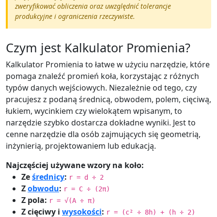
zweryfikować obliczenia oraz uwzględnić tolerancje
produkcyjne i ograniczenia rzeczywiste.
Czym jest Kalkulator Promienia?
Kalkulator Promienia to łatwe w użyciu narzędzie, które
pomaga znaleźć promień koła, korzystając z różnych
typów danych wejściowych. Niezależnie od tego, czy
pracujesz z podaną średnicą, obwodem, polem, cięciwą,
łukiem, wycinkiem czy wielokątem wpisanym, to
narzędzie szybko dostarcza dokładne wyniki. Jest to
cenne narzędzie dla osób zajmujących się geometrią,
inżynierią, projektowaniem lub edukacją.
Najczęściej używane wzory na koło:
Ze
średnicy
:
r = d ÷ 2
Z
obwodu
:
r = C ÷ (2π)
Z pola:
r = √(A ÷ π)
Z cięciwy i
wysokości
:
r = (c² ÷ 8h) + (h ÷ 2)