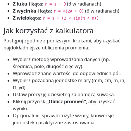
Z łuku i kąta:
(θ w radianach)
r = s ÷ θ
Z wycinka i kąta:
(θ w radianach)
r = √(2A ÷ θ)
Z wielokąta:
r = s ÷ (2 × sin(π ÷ n))
Jak korzystać z kalkulatora
Postępuj zgodnie z poniższymi krokami, aby uzyskać
najdokładniejsze obliczenia promienia:
Wybierz metodę wprowadzania danych (np.
średnica, pole, długość cięciwy).
Wprowadź znane wartości do odpowiednich pól.
Wybierz pożądaną jednostkę miary (mm, cm, m, in,
ft, yd).
Ustaw precyzję dziesiętną za pomocą suwaka.
Kliknij przycisk
„Oblicz promień”
, aby uzyskać
wyniki.
Opcjonalnie, sprawdź użyte wzory, konwersje
jednostek i praktyczne zastosowania.