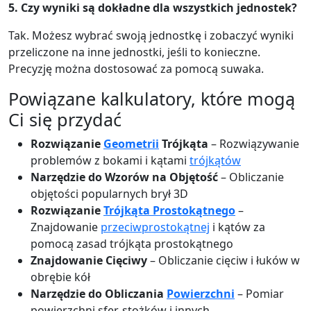
5. Czy wyniki są dokładne dla wszystkich jednostek?
Tak. Możesz wybrać swoją jednostkę i zobaczyć wyniki
przeliczone na inne jednostki, jeśli to konieczne.
Precyzję można dostosować za pomocą suwaka.
Powiązane kalkulatory, które mogą
Ci się przydać
Rozwiązanie
Geometrii
Trójkąta
– Rozwiązywanie
problemów z bokami i kątami
trójkątów
Narzędzie do Wzorów na Objętość
– Obliczanie
objętości popularnych brył 3D
Rozwiązanie
Trójkąta Prostokątnego
–
Znajdowanie
przeciwprostokątnej
i kątów za
pomocą zasad trójkąta prostokątnego
Znajdowanie Cięciwy
– Obliczanie cięciw i łuków w
obrębie kół
Narzędzie do Obliczania
Powierzchni
– Pomiar
powierzchni sfer, stożków i innych