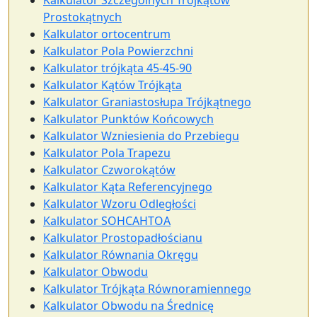
Kalkulator Szczególnych Trójkątów
Prostokątnych
Kalkulator ortocentrum
Kalkulator Pola Powierzchni
Kalkulator trójkąta 45-45-90
Kalkulator Kątów Trójkąta
Kalkulator Graniastosłupa Trójkątnego
Kalkulator Punktów Końcowych
Kalkulator Wzniesienia do Przebiegu
Kalkulator Pola Trapezu
Kalkulator Czworokątów
Kalkulator Kąta Referencyjnego
Kalkulator Wzoru Odległości
Kalkulator SOHCAHTOA
Kalkulator Prostopadłościanu
Kalkulator Równania Okręgu
Kalkulator Obwodu
Kalkulator Trójkąta Równoramiennego
Kalkulator Obwodu na Średnicę