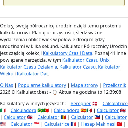
Odkryj swoją półrocznicę urodzin dzięki temu prostemu
kalkulatorowi. Planuj uroczystości, śledź ważne
wydarzenia i oblicz wiek w połowie drogi między
urodzinami w kilka sekund. Kalkulator Półrocznicy Urodzin
jest częścią kolekcji
Kalkulatory Czas i Data
. Poznaj 41 inne
powiązane narzędzia, w tym
Kalkulator Czasu Unix
,
Kalkulator Czasu Działania
,
Kalkulator Czasu
,
Kalkulator
Wieku
i
Kalkulator Dat
.
O Nas
|
Popularne kalkulatory
|
Mapa strony
|
Przelicznik
2026 © Kalkulator.best - ⌚
Aktualna godzina to 12:39:08
Kalkulatory w innych językach: |
Beregner
🇩🇰 |
Calcolatrice
🇮🇹 |
Calculadora
🇧🇷🇵🇹 |
Calculadora
🇪🇸🇲🇽 |
Calculator
🇬🇧
|
Calculator
🇬🇧 |
Calculator
🇷🇴 |
Calculator
🇵🇭 |
Calculator
🇺🇸 |
Calculator
🇸🇬 |
Calculatrice
🇫🇷 |
Hesap Makinesi
🇹🇷 |