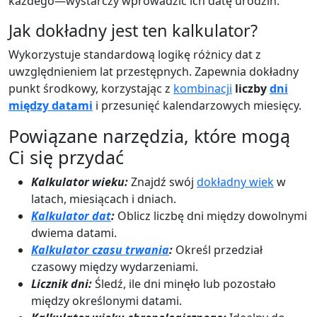
każdego—wystarczy wprowadzić ich datę urodzin.
Jak dokładny jest ten kalkulator?
Wykorzystuje standardową logikę różnicy dat z
uwzględnieniem lat przestępnych. Zapewnia dokładny
punkt środkowy, korzystając z
kombinacji
liczby
dni
między datami
i przesunięć kalendarzowych miesięcy.
Powiązane narzędzia, które mogą
Ci się przydać
Kalkulator wieku:
Znajdź swój
dokładny wiek
w
latach, miesiącach i dniach.
Kalkulator dat
:
Oblicz liczbę dni między dowolnymi
dwiema datami.
Kalkulator czasu trwania
:
Określ przedział
czasowy między wydarzeniami.
Licznik dni:
Śledź, ile dni minęło lub pozostało
między określonymi datami.