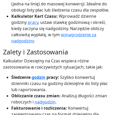
(jedna na linię) do masowej konwersji. Idealne do
obsługi listy płac lub śledzenia czasu dla zespołów.
Kalkulator Kart Czasu:
Wprowadź dzienne
godziny
pracy
, ustaw stawkę godzinową i określ,
kiedy zaczyna się nadgodziny. Narzędzie obliczy
całkowitą wypłatę, w tym
wynagrodzenie za
nadgodziny
.
Zalety i Zastosowania
Kalkulator Dziesiętny na Czas wspiera różne
zastosowania w rzeczywistych sytuacjach, takie jak:
Śledzenie
godzin
pracy:
Szybko konwertuj
dzienniki czasu na godziny dziesiętne do listy płac
lub raportowania.
Obliczanie czasu zmian:
Analizuj długości zmian
roboczych i
nadgodzin
.
Fakturowanie i rozliczenia:
Konwertuj
zarejestrowany czas na format dziesiętny dla