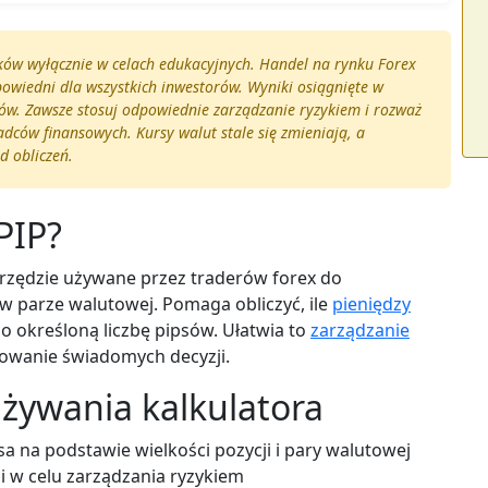
nków wyłącznie w celach edukacyjnych. Handel na rynku Forex
powiedni dla wszystkich inwestorów. Wyniki osiągnięte w
atów. Zawsze stosuj odpowiednie zarządzanie ryzykiem i rozważ
dców finansowych. Kursy walut stale się zmieniają, a
d obliczeń.
PIP?
narzędzie używane przez traderów forex do
 parze walutowej. Pomaga obliczyć, ile
pieniędzy
ę o określoną liczbę pipsów. Ułatwia to
zarządzanie
mowanie świadomych decyzji.
używania kalkulatora
a na podstawie wielkości pozycji i pary walutowej
ji w celu zarządzania ryzykiem