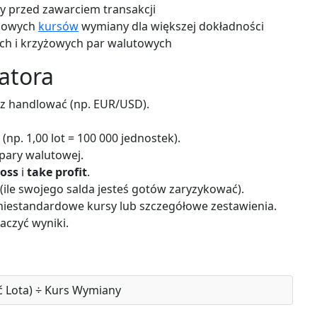
ty przed zawarciem transakcji
rdowych
kursów
wymiany dla większej dokładności
ch i krzyżowych par walutowych
latora
sz handlować (np. EUR/USD).
(np. 1,00 lot = 100 000 jednostek).
pary walutowej.
loss
i
take profit
.
(ile swojego salda jesteś gotów zaryzykować).
 niestandardowe kursy lub szczegółowe zestawienia.
baczyć wyniki.
ć Lota) ÷ Kurs Wymiany