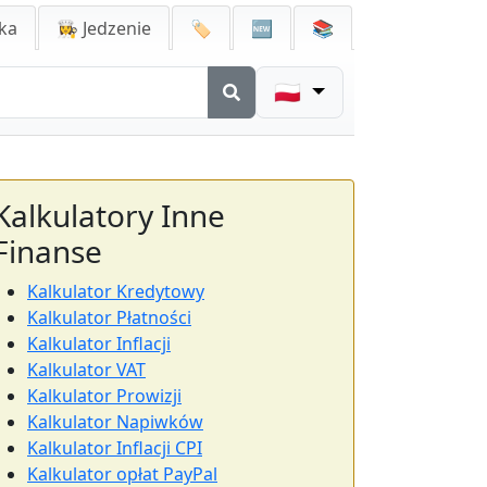
ka
👩‍🍳 Jedzenie
🏷️
🆕
📚
🇵🇱
Kalkulatory Inne
Finanse
Kalkulator Kredytowy
Kalkulator Płatności
Kalkulator Inflacji
Kalkulator VAT
Kalkulator Prowizji
Kalkulator Napiwków
Kalkulator Inflacji CPI
Kalkulator opłat PayPal