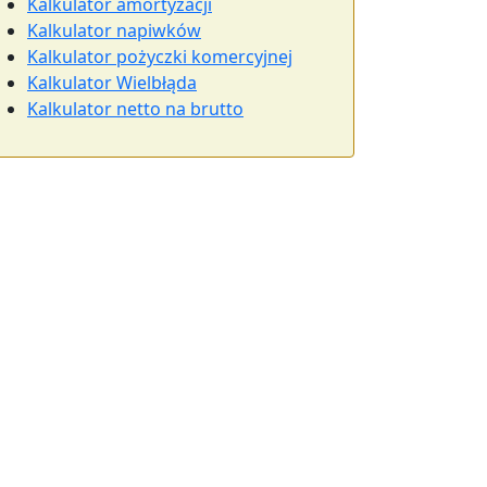
Kalkulator amortyzacji
Kalkulator napiwków
Kalkulator pożyczki komercyjnej
Kalkulator Wielbłąda
Kalkulator netto na brutto