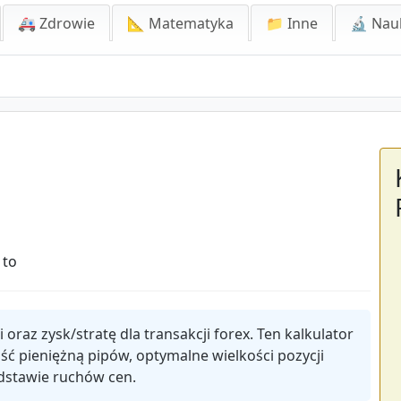
🚑 Zdrowie
📐 Matematyka
📁 Inne
🔬 Nau
 to
 oraz zysk/stratę dla transakcji forex. Ten kalkulator
ć pieniężną pipów, optymalne wielkości pozycji
odstawie ruchów cen.