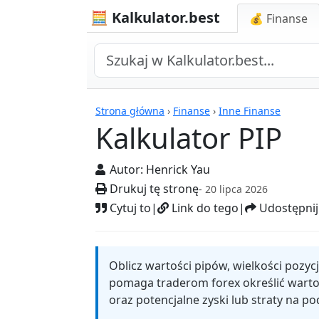
🧮 Kalkulator.best
💰 Finanse
Kalkulatory
Strona główna
›
Finanse
›
Inne Finanse
Kalkulator PIP
Autor:
Henrick Yau
Drukuj tę stronę
- 20 lipca 2026
Cytuj to
|
Link do tego
|
Udostępnij
Oblicz wartości pipów, wielkości pozycji
pomaga traderom forex określić wartoś
oraz potencjalne zyski lub straty na p