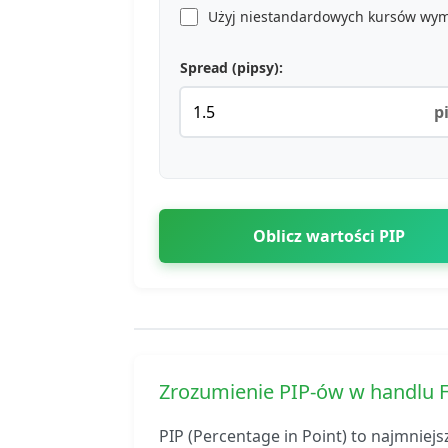
Użyj niestandardowych kursów wy
Spread (pipsy):
p
Oblicz wartości PIP
Zrozumienie PIP-ów w handlu 
PIP (Percentage in Point) to najmniej