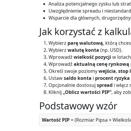
Analiza potencjalnego zysku lub stra
Uwzględnienie spreadu i niestanda
Wsparcie dla głównych, drugorzędny
Jak korzystać z kalku
Wybierz
parę walutową
, którą chce
Wybierz
walutę konta
(np. USD).
Wprowadź
wielkość pozycji
w lotach 
Wprowadź
aktualną cenę rynkową
Określ swoje poziomy
wejścia
,
stop 
Ustaw
saldo konta
i
procent ryzyka
Opcjonalnie dostosuj
spread
i włącz
Kliknij
„Oblicz wartości PIP”
, aby zo
Podstawowy wzór
Wartość PIP
= (Rozmiar Pipsa × Wielkoś