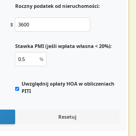
Roczny podatek od nieruchomości:
$
Stawka PMI (jeśli wpłata własna < 20%):
%
Uwzględnij opłaty HOA w obliczeniach
PITI
Resetuj