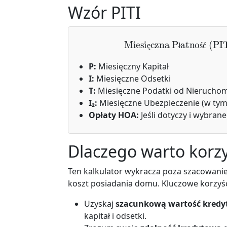
Wzór PITI
Miesięczna Płatność
ę
ł
ś
ć
P:
Miesięczny Kapitał
I:
Miesięczne Odsetki
T:
Miesięczne Podatki od Nierucho
I₂:
Miesięczne Ubezpieczenie (w tym
Opłaty HOA:
Jeśli dotyczy i wybrane
Dlaczego warto korzy
Ten kalkulator wykracza poza szacowani
koszt posiadania domu. Kluczowe korzyśc
Uzyskaj
szacunkową wartość kredy
kapitał i odsetki.