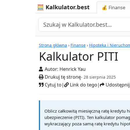
🧮 Kalkulator.best
💰 Finanse
Kalkulatory
Strona główna
›
Finanse
›
Hipoteka i Nierucho
Kalkulator PITI
Autor:
Henrick Yau
Drukuj tę stronę
- 28 sierpnia 2025
Cytuj to
|
Link do tego
|
Udostępnij
Oblicz całkowitą miesięczną ratę kredytu h
ubezpieczenie (PITI). Ten kalkulator pom
wykraczający poza samą ratę kredytu hipo