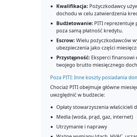
Kwalifikacja:
Pożyczkodawcy używa
dochodu w celu zatwierdzenia kre
Budżetowanie:
PITI reprezentuje
poza samą płatność kredytu.
Escrow:
Wielu pożyczkodawców wy
ubezpieczenia jako części miesięczn
Przystępność:
Eksperci finansowi c
twojego brutto miesięcznego doc
Poza PITI: Inne koszty posiadania d
Chociaż PITI obejmuje główne miesię
uwzględnić w budżecie:
Opłaty stowarzyszenia właściciel
Media (woda, prąd, gaz, internet)
Utrzymanie i naprawy
Ważne wymiany (dach, HVAC, urzą