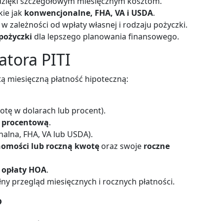
zięki szczegółowym miesięcznym kosztom.
kie jak
konwencjonalne, FHA, VA i USDA
.
w zależności od wpłaty własnej i rodzaju pożyczki.
pożyczki
dla lepszego planowania finansowego.
latora PITI
tą miesięczną płatność hipoteczną:
otę w dolarach lub procent).
 procentową
.
alna, FHA, VA lub USDA).
homości lub roczną kwotę
oraz swoje
roczne
i
opłaty HOA
.
łny przegląd miesięcznych i rocznych płatności.
?