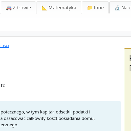
🚑 Zdrowie
📐 Matematyka
📁 Inne
🔬 Nau
mości
 to
ipotecznego, w tym kapitał, odsetki, podatki i
aga oszacować całkowity koszt posiadania domu,
tecznego.