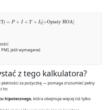
 (PITI)
=
P
+
I
+
T
+
I
2
[
+
Opłaty HOA
]
ł
mości
 PMI, jeśli wymagane)
stać z tego kalkulatora?
e płatności za pożyczkę — pomaga zrozumieć pełny
i to:
tu hipotecznego
, która obejmuje więcej niż tylko