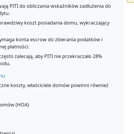
ją PITI do obliczania wskaźników zadłużenia do
dytu.
 prawdziwy koszt posiadania domu, wykraczający
maga konta escrow do zbierania podatków i
ej płatności.
zęsto zalecają, aby PITI nie przekraczało 28%
hodu.
omu
czne koszty, właściciele domów powinni również
i domów (HOA)
dzenia)