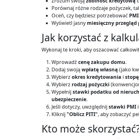
Zrozum swoją
zdolność kredytową
d
Porównaj różne rodzaje pożyczek, ta
Oceń, czy będziesz potrzebować
PMI
Wyświetl jasny
miesięczny przegląd 
Jak korzystać z kalku
Wykonaj te kroki, aby oszacować całkowi
Wprowadź
cenę zakupu domu
.
Dodaj swoją
wpłatę własną
(jako kw
Wybierz
okres kredytowania
i
stopę
Wybierz
rodzaj pożyczki
(konwencjon
Wypełnij
stawki podatku od nieruc
ubezpieczenie
.
Jeśli dotyczy, uwzględnij
stawki PMI
Kliknij
"Oblicz PITI"
, aby zobaczyć pe
Kto może skorzystać