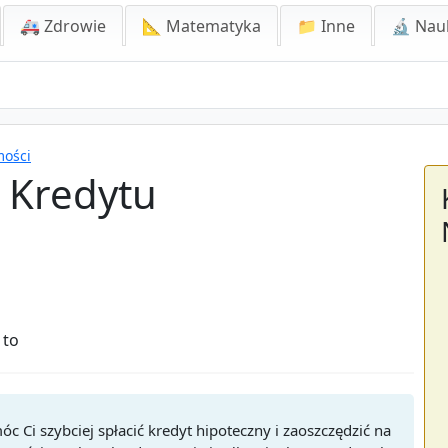
🚑 Zdrowie
📐 Matematyka
📁 Inne
🔬 Nau
mości
y Kredytu
 to
 Ci szybciej spłacić kredyt hipoteczny i zaoszczędzić na