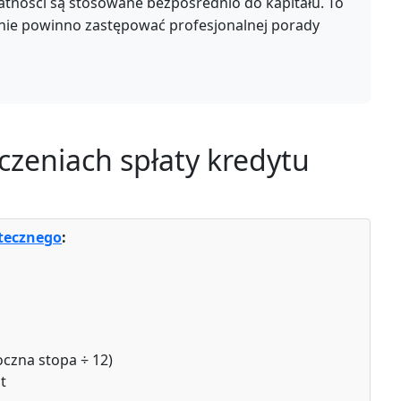
atności są stosowane bezpośrednio do kapitału. To
 nie powinno zastępować profesjonalnej porady
czeniach spłaty kredytu
tecznego
:
czna stopa ÷ 12)
t