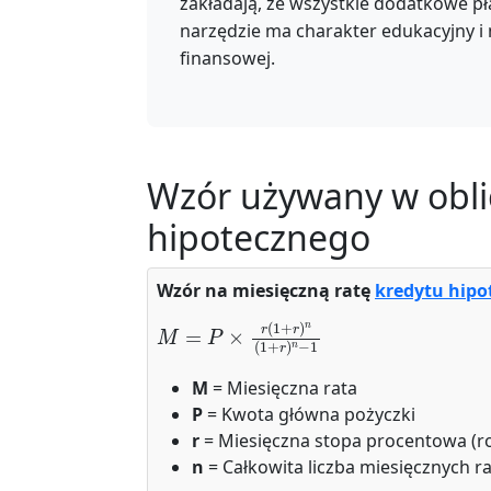
zakładają, że wszystkie dodatkowe pł
narzędzie ma charakter edukacyjny i
finansowej.
Wzór używany w obli
hipotecznego
Wzór na miesięczną ratę
kredytu hipo
M
=
P
×
r
(
1
+
r
)
n
(
1
+
r
)
n
−
1
M
= Miesięczna rata
P
= Kwota główna pożyczki
r
= Miesięczna stopa procentowa (ro
n
= Całkowita liczba miesięcznych ra