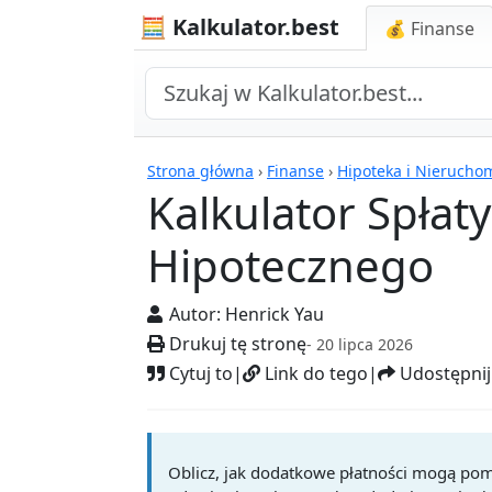
🧮 Kalkulator.best
💰 Finanse
Kalkulatory
Strona główna
›
Finanse
›
Hipoteka i Nierucho
Kalkulator Spłat
Hipotecznego
Autor:
Henrick Yau
Drukuj tę stronę
- 20 lipca 2026
Cytuj to
|
Link do tego
|
Udostępnij
Oblicz, jak dodatkowe płatności mogą pomóc