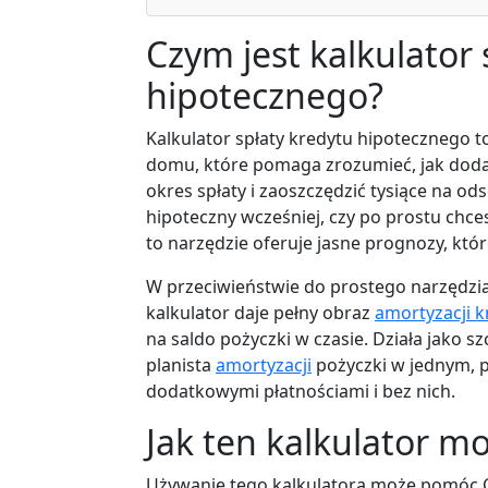
Czym jest kalkulator 
hipotecznego?
Kalkulator spłaty kredytu hipotecznego 
domu, które pomaga zrozumieć, jak do
okres spłaty i zaoszczędzić tysiące na ods
hipoteczny wcześniej, czy po prostu chces
to narzędzie oferuje jasne prognozy, kt
W przeciwieństwie do prostego narzędzia 
kalkulator daje pełny obraz
amortyzacji 
na saldo pożyczki w czasie. Działa jako 
planista
amortyzacji
pożyczki w jednym, po
dodatkowymi płatnościami i bez nich.
Jak ten kalkulator m
Używanie tego kalkulatora może pomóc C