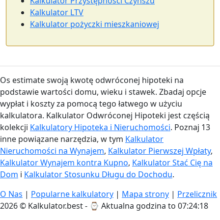
Kalkulator Przystępności Czynszu
Kalkulator LTV
Kalkulator pożyczki mieszkaniowej
Os estimate swoją kwotę odwróconej hipoteki na
podstawie wartości domu, wieku i stawek. Zbadaj opcje
wypłat i koszty za pomocą tego łatwego w użyciu
kalkulatora. Kalkulator Odwróconej Hipoteki jest częścią
kolekcji
Kalkulatory Hipoteka i Nieruchomości
. Poznaj 13
inne powiązane narzędzia, w tym
Kalkulator
Nieruchomości na Wynajem
,
Kalkulator Pierwszej Wpłaty
,
Kalkulator Wynajem kontra Kupno
,
Kalkulator Stać Cię na
Dom
i
Kalkulator Stosunku Długu do Dochodu
.
O Nas
|
Popularne kalkulatory
|
Mapa strony
|
Przelicznik
2026 © Kalkulator.best - ⌚
Aktualna godzina to 07:24:18