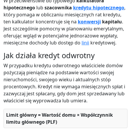
W przeciwieństwie do typowego
kalkulatora
hipotecznego
lub
szacownika
kredytu hipotecznego
,
który pomaga w obliczaniu miesięcznych rat kredytu,
ten kalkulator koncentruje się na
konwersji
kapitału
.
Jest szczególnie pomocny w planowaniu emerytalnym,
oferując wgląd w potencjalne jednorazowe wypłaty,
miesięczne dochody lub dostęp do
linii
kredytowej.
Jak działa kredyt odwrotny
W przypadku kredytu odwrotnego właściciele domów
pożyczają pieniądze na podstawie wartości swojej
nieruchomości, swojego wieku i aktualnych stóp
procentowych. Kredyt nie wymaga miesięcznych spłat i
zazwyczaj jest spłacany, gdy dom jest sprzedawany lub
właściciel się wyprowadza lub umiera.
Limit główny = Wartość domu × Współczynnik
limitu głównego (PLF)