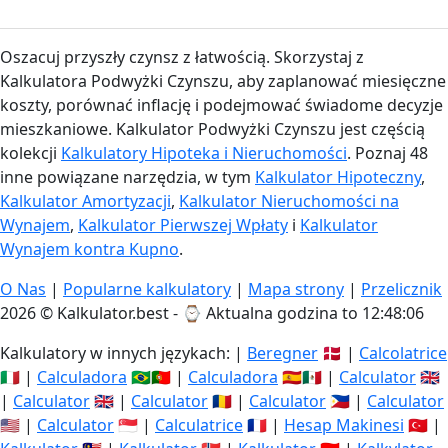
Oszacuj przyszły czynsz z łatwością. Skorzystaj z
Kalkulatora Podwyżki Czynszu, aby zaplanować miesięczne
koszty, porównać inflację i podejmować świadome decyzje
mieszkaniowe. Kalkulator Podwyżki Czynszu jest częścią
kolekcji
Kalkulatory Hipoteka i Nieruchomości
. Poznaj 48
inne powiązane narzędzia, w tym
Kalkulator Hipoteczny
,
Kalkulator Amortyzacji
,
Kalkulator Nieruchomości na
Wynajem
,
Kalkulator Pierwszej Wpłaty
i
Kalkulator
Wynajem kontra Kupno
.
O Nas
|
Popularne kalkulatory
|
Mapa strony
|
Przelicznik
2026 © Kalkulator.best - ⌚
Aktualna godzina to 12:48:07
Kalkulatory w innych językach: |
Beregner
🇩🇰 |
Calcolatrice
🇮🇹 |
Calculadora
🇧🇷🇵🇹 |
Calculadora
🇪🇸🇲🇽 |
Calculator
🇬🇧
|
Calculator
🇬🇧 |
Calculator
🇷🇴 |
Calculator
🇵🇭 |
Calculator
🇺🇸 |
Calculator
🇸🇬 |
Calculatrice
🇫🇷 |
Hesap Makinesi
🇹🇷 |