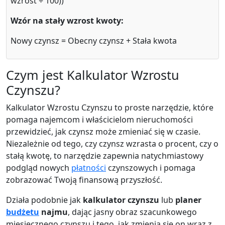
wzrost ÷ 100))
Wzór na stały wzrost kwoty:
Nowy czynsz = Obecny czynsz + Stała kwota
Czym jest Kalkulator Wzrostu
Czynszu?
Kalkulator Wzrostu Czynszu to proste narzędzie, które
pomaga najemcom i właścicielom nieruchomości
przewidzieć, jak czynsz może zmieniać się w czasie.
Niezależnie od tego, czy czynsz wzrasta o procent, czy o
stałą kwotę, to narzędzie zapewnia natychmiastowy
podgląd nowych
płatności
czynszowych i pomaga
zobrazować Twoją finansową przyszłość.
Działa podobnie jak
kalkulator czynszu
lub
planer
budżetu
najmu
, dając jasny obraz szacunkowego
miesięcznego czynszu i tego, jak zmienia się on wraz z