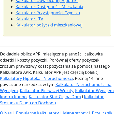
Kalkulator Odwróconej Hipoteki
Kalkulator Dostępności Mieszkania
Kalkulator Przystępności Czynszu
Kalkulator LTV
Kalkulator pożyczki mieszkaniowej
Dokładnie oblicz APR, miesięczne płatności, całkowite
odsetki i koszty pożyczki. Porównaj oferty pożyczek i
zrozum prawdziwy koszt pożyczania za pomocą naszego
Kalkulatora APR. Kalkulator APR jest częścią kolekcji
Kalkulatory Hipoteka i Nieruchomości
. Poznaj 14 inne
powiązane narzędzia, w tym
Kalkulator Nieruchomości na
Wynajem
,
Kalkulator Pierwszej Wpłaty
,
Kalkulator Wynajem
kontra Kupno
,
Kalkulator Stać Cię na Dom
i
Kalkulator
Stosunku Długu do Dochodu
.
O Nas
|
Popularne kalkulatory
|
Mapa strony
|
Przelicznik