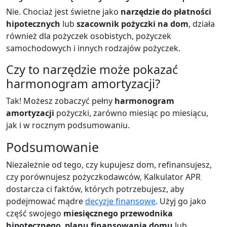
Nie. Chociaż jest świetne jako
narzędzie do płatności
hipotecznych
lub
szacownik pożyczki na dom
, działa
również dla pożyczek osobistych, pożyczek
samochodowych i innych rodzajów pożyczek.
Czy to narzędzie może pokazać
harmonogram amortyzacji?
Tak! Możesz zobaczyć pełny
harmonogram
amortyzacji
pożyczki, zarówno miesiąc po miesiącu,
jak i w rocznym podsumowaniu.
Podsumowanie
Niezależnie od tego, czy kupujesz dom, refinansujesz,
czy porównujesz pożyczkodawców, Kalkulator APR
dostarcza ci faktów, których potrzebujesz, aby
podejmować mądre
decyzje finansowe
. Użyj go jako
część swojego
miesięcznego przewodnika
hipotecznego
,
planu finansowania domu
lub