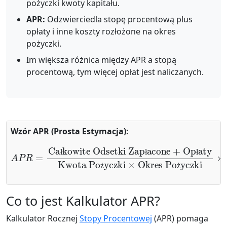
pożyczki kwoty kapitału.
APR:
Odzwierciedla stopę procentową plus
opłaty i inne koszty rozłożone na okres
pożyczki.
Im większa różnica między APR a stopą
procentową, tym więcej opłat jest naliczanych.
Wzór APR (Prosta Estymacja):
Całkowite Odsetki Zapłacone
A
P
+
R
Opłaty
=
Okres Pożyczki
Kwota Pożyczki
×
100
×
ł
ł
ł
ż
ż
Co to jest Kalkulator APR?
Kalkulator Rocznej
Stopy Procentowej
(APR) pomaga