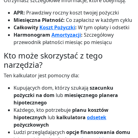
Otrzymasz szczegółowe informacje, które obejmują:
APR:
Prawdziwy roczny koszt twojej pożyczki
Miesięczna Płatność:
Co zapłacisz w każdym cyklu
Całkowity
Koszt Pożyczki
:
W tym opłaty i odsetki
Harmonogram
Amortyzacji
:
Szczegółowy
przewodnik płatności miesiąc po miesiącu
Kto może skorzystać z tego
narzędzia?
Ten kalkulator jest pomocny dla:
Kupujących dom, którzy szukają
szacunku
pożyczki na dom
lub
miesięcznego planera
hipotecznego
Każdego, kto potrzebuje
planu kosztów
hipotecznych
lub
kalkulatora
odsetek
pożyczkowych
Ludzi przeglądających
opcje finansowania domu