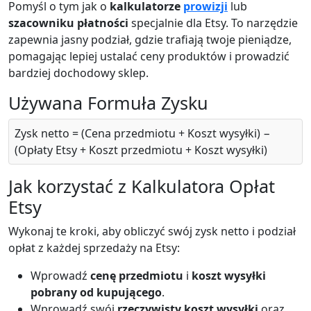
Pomyśl o tym jak o
kalkulatorze
prowizji
lub
szacowniku płatności
specjalnie dla Etsy. To narzędzie
zapewnia jasny podział, gdzie trafiają twoje pieniądze,
pomagając lepiej ustalać ceny produktów i prowadzić
bardziej dochodowy sklep.
Używana Formuła Zysku
Zysk netto = (Cena przedmiotu + Koszt wysyłki) −
(Opłaty Etsy + Koszt przedmiotu + Koszt wysyłki)
Jak korzystać z Kalkulatora Opłat
Etsy
Wykonaj te kroki, aby obliczyć swój zysk netto i podział
opłat z każdej sprzedaży na Etsy:
Wprowadź
cenę przedmiotu
i
koszt wysyłki
pobrany od kupującego
.
Wprowadź swój
rzeczywisty koszt wysyłki
oraz