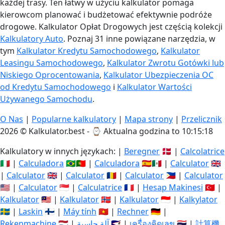
każdej trasy. Ten łatwy w użyciu kalkulator pomaga
kierowcom planować i budżetować efektywnie podróże
drogowe. Kalkulator Opłat Drogowych jest częścią kolekcji
Kalkulatory Auto
. Poznaj 31 inne powiązane narzędzia, w
tym
Kalkulator Kredytu Samochodowego
,
Kalkulator
Leasingu Samochodowego
,
Kalkulator Zwrotu Gotówki lub
Niskiego Oprocentowania
,
Kalkulator Ubezpieczenia OC
od Kredytu Samochodowego
i
Kalkulator Wartości
Używanego Samochodu
.
O Nas
|
Popularne kalkulatory
|
Mapa strony
|
Przelicznik
2026 © Kalkulator.best - ⌚
Aktualna godzina to 10:15:19
Kalkulatory w innych językach: |
Beregner
🇩🇰 |
Calcolatrice
🇮🇹 |
Calculadora
🇧🇷🇵🇹 |
Calculadora
🇪🇸🇲🇽 |
Calculator
🇬🇧
|
Calculator
🇬🇧 |
Calculator
🇷🇴 |
Calculator
🇵🇭 |
Calculator
🇺🇸 |
Calculator
🇸🇬 |
Calculatrice
🇫🇷 |
Hesap Makinesi
🇹🇷 |
Kalkulator
🇲🇾 |
Kalkulator
🇳🇴 |
Kalkulator
🇮🇩 |
Kalkylator
🇸🇪 |
Laskin
🇫🇮 |
Máy tính
🇻🇳 |
Rechner
🇩🇪 |
Rekenmachine
🇳🇱 |
آلة حاسبة
🇸🇦 |
เครื่องคิดเลข
🇹🇭 |
計算機