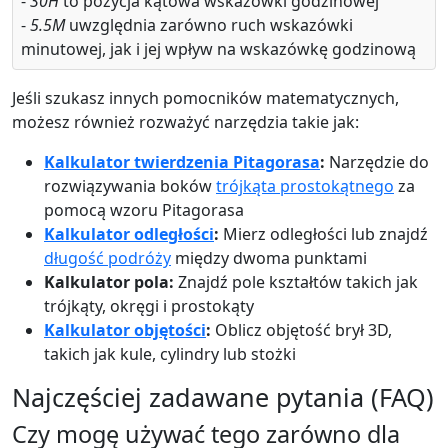
-
30H
to pozycja kątowa wskazówki godzinowej
-
5.5M
uwzględnia zarówno ruch wskazówki
minutowej, jak i jej wpływ na wskazówkę godzinową
Jeśli szukasz innych pomocników matematycznych,
możesz również rozważyć narzędzia takie jak:
Kalkulator twierdzenia Pitagorasa
:
Narzędzie do
rozwiązywania boków
trójkąta prostokątnego
za
pomocą wzoru Pitagorasa
Kalkulator odległości
:
Mierz odległości lub znajdź
długość podróży
między dwoma punktami
Kalkulator pola:
Znajdź pole kształtów takich jak
trójkąty, okręgi i prostokąty
Kalkulator objętości
:
Oblicz objętość brył 3D,
takich jak kule, cylindry lub stożki
Najczęściej zadawane pytania (FAQ)
Czy mogę używać tego zarówno dla