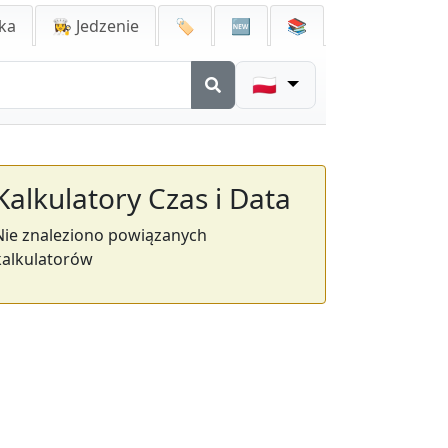
ka
👩‍🍳 Jedzenie
🏷️
🆕
📚
🇵🇱
Kalkulatory Czas i Data
Nie znaleziono powiązanych
kalkulatorów