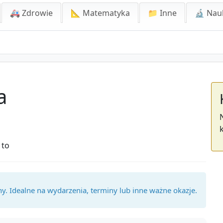
🚑 Zdrowie
📐 Matematyka
📁 Inne
🔬 Nau
a
 to
ny. Idealne na wydarzenia, terminy lub inne ważne okazje.