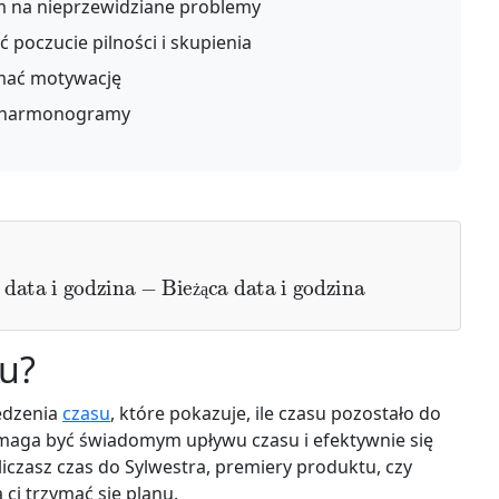
em na nieprzewidziane problemy
 poczucie pilności i skupienia
ymać motywację
uj harmonogramy
ata i godzina
−
Bieżąca data i godzina
ż
ą
su?
edzenia
czasu
, które pokazuje, ile czasu pozostało do
maga być świadomym upływu czasu i efektywnie się
liczasz czas do Sylwestra, premiery produktu, czy
ci trzymać się planu.