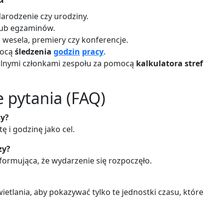
Narodzenie czy urodziny.
ub egzaminów.
 wesela, premiery czy konferencje.
mocą
śledzenia
godzin
pracy
.
alnymi członkami zespołu za pomocą
kalkulatora stref
 pytania (FAQ)
ty?
 i godzinę jako cel.
zy?
ormująca, że wydarzenie się rozpoczęło.
tlania, aby pokazywać tylko te jednostki czasu, które