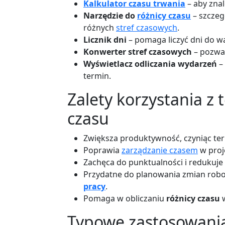
Kalkulator czasu trwania
– aby zna
Narzędzie do
różnicy czasu
– szczeg
różnych
stref czasowych
.
Licznik dni
– pomaga liczyć dni do w
Konwerter stref czasowych
– pozwal
Wyświetlacz odliczania wydarzeń
– 
termin.
Zalety korzystania z 
czasu
Zwiększa produktywność, czyniąc te
Poprawia
zarządzanie czasem
w proje
Zachęca do punktualności i redukuje s
Przydatne do planowania zmian rob
pracy
.
Pomaga w obliczaniu
różnicy czasu
w
Typowe zastosowani