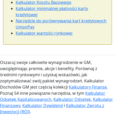
Kalkulator Kosztu Bazowego
Kalkulator minimalnej płatności karty
kredytowej
Narzędzie do porównywania kart kredytowych
UnionPay
Kalkulator wartości rynkowej
Oszacuj swoje całkowite wynagrodzenie w GM,
uwzględniając premie, akcje i benefity. Porównaj z
średnimi rynkowymi i uzyskaj wskazówki, jak
zoptymalizować swój pakiet wynagrodzeń. Kalkulator
Dochodów GM jest częścią kolekcji
Kalkulatory Finanse
.
Poznaj 54 inne powiązane narzędzia, w tym
Kalkulator
Odsetek Kapitalizowanych
,
Kalkulator Odsetek
,
Kalkulator
Finansowy
,
Kalkulator Dywidend
i
Kalkulator Zwrotu z
Inwestycji (ROI)
.