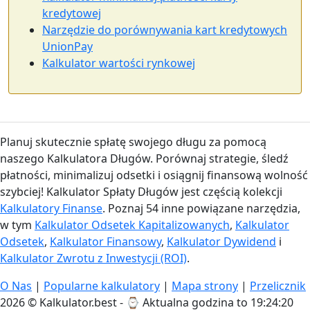
kredytowej
Narzędzie do porównywania kart kredytowych
UnionPay
Kalkulator wartości rynkowej
Planuj skutecznie spłatę swojego długu za pomocą
naszego Kalkulatora Długów. Porównaj strategie, śledź
płatności, minimalizuj odsetki i osiągnij finansową wolność
szybciej! Kalkulator Spłaty Długów jest częścią kolekcji
Kalkulatory Finanse
. Poznaj 54 inne powiązane narzędzia,
w tym
Kalkulator Odsetek Kapitalizowanych
,
Kalkulator
Odsetek
,
Kalkulator Finansowy
,
Kalkulator Dywidend
i
Kalkulator Zwrotu z Inwestycji (ROI)
.
O Nas
|
Popularne kalkulatory
|
Mapa strony
|
Przelicznik
2026 © Kalkulator.best - ⌚
Aktualna godzina to 19:24:20