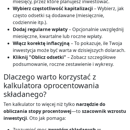
miesięcy, przez które planujesz inwestować.
Wybierz częstotliwość kapitalizacji
– Wybierz, jak
często odsetki są dodawane (miesięcznie,
codziennie itp.).
Dodaj regularne wpłaty
– Opcjonalnie uwzględnij
miesięczne, kwartalne lub roczne wpłaty.
Włącz korektę inflacyjną
– To pokazuje, ile Twoja
inwestycja może być warta w dzisiejszych dolarach.
Kliknij "Oblicz odsetki"
– Zobacz szczegółowe
podsumowanie, roczne zestawienie i wykresy.
Dlaczego warto korzystać z
kalkulatora oprocentowania
składanego?
Ten kalkulator to więcej niż tylko
narzędzie do
obliczania stopy procentowej
—to
szacownik wzrostu
inwestycji
. Oto jak pomaga:
Zrozumieć moc
zwrotów składanych
w