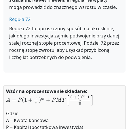
składania. Nawet niewielkie regularne wpłaty
mogą prowadzić do znacznego wzrostu w czasie.
Reguła 72
Reguła 72 to uproszczony sposób na określenie,
jak długo inwestycja zajmie podwojenie przy danej
stałej rocznej stopie procentowej. Podziel 72 przez
roczną stopę zwrotu, aby uzyskać przybliżoną
liczbę lat potrzebnych do podwojenia.
Wzór na oprocentowanie składane:
A
=
P
(
1
+
r
n
)
n
t
+
P
M
T
[
(
1
+
r
n
)
n
t
−
1
r
n
]
Gdzie:
A = Kwota końcowa
P = Kapitał (początkowa inwestycja)