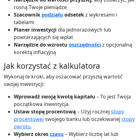
rosną Twoje pieniądze
Szacownik
podziału
odsetek
z wykresami i
tabelami
Planer inwestycji
dla jednorazowych lub
powtarzających się wpłat
Narzędzie do wzrostu
oszczędności
z opcjonalną
korektą inflacyjną
Jak korzystać z kalkulatora
Wykonaj te kroki, aby oszacować przyszłą wartość
swojej inwestycji:
Wprowadź swoją kwotę kapitału
– To jest Twoja
początkowa inwestycja.
Ustaw stopę procentową
– Użyj rocznej
stopy
procentowej
swojego banku lub oczekiwanej
stopy
zwrotu
.
Wybierz okres
czasu
– Wybierz liczbę lat lub