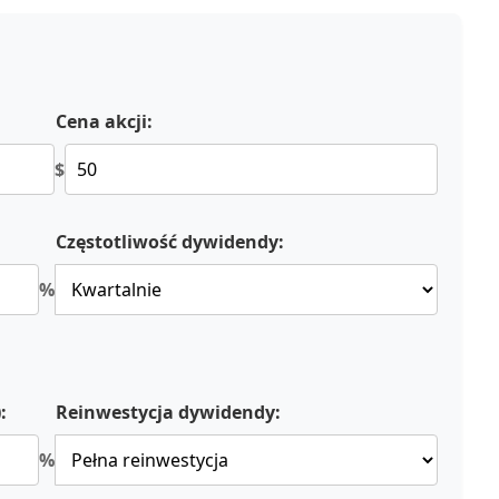
Cena akcji:
$
Częstotliwość dywidendy:
%
:
Reinwestycja dywidendy:
%