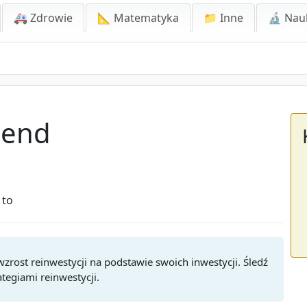
🚑 Zdrowie
📐 Matematyka
📁 Inne
🔬 Nau
dend
 to
zrost reinwestycji na podstawie swoich inwestycji. Śledź
tegiami reinwestycji.