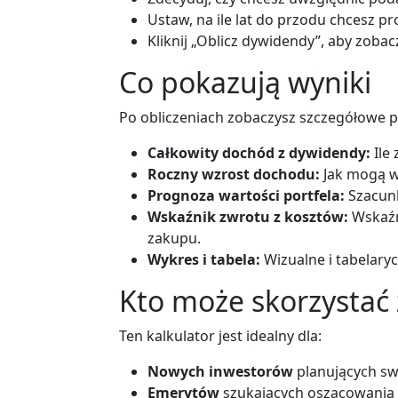
Ustaw, na ile lat do przodu chcesz 
Kliknij „Oblicz dywidendy”, aby zoba
Co pokazują wyniki
Po obliczeniach zobaczysz szczegółowe
Całkowity dochód z dywidendy:
Ile
Roczny wzrost dochodu:
Jak mogą w
Prognoza wartości portfela:
Szacunk
Wskaźnik zwrotu z kosztów:
Wskaźn
zakupu.
Wykres i tabela:
Wizualne i tabelary
Kto może skorzystać 
Ten kalkulator jest idealny dla:
Nowych inwestorów
planujących sw
Emerytów
szukających oszacowania