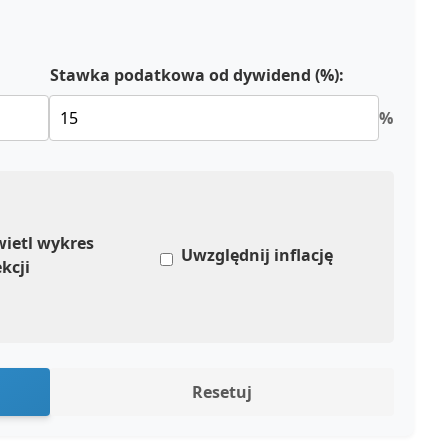
Stawka podatkowa od dywidend (%):
%
ietl wykres
Uwzględnij inflację
kcji
Resetuj