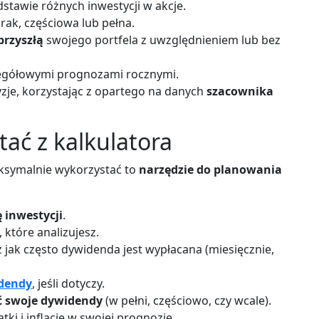
stawie różnych inwestycji w akcje.
ak, częściowa lub pełna.
rzyszłą
swojego portfela z uwzględnieniem lub bez
egółowymi prognozami rocznymi.
je, korzystając z opartego na danych
szacownika
tać z kalkulatora
aksymalnie wykorzystać to
narzędzie do planowania
 inwestycji
.
, które analizujesz.
 jak często dywidenda jest wypłacana (miesięcznie,
dendy
, jeśli dotyczy.
 swoje dywidendy
(w pełni, częściowo, czy wcale).
ki i inflację w swojej prognozie.