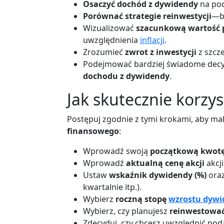
Osaczyć dochód z dywidendy
na pod
Porównać strategie reinwestycji
—br
Wizualizować
szacunkową wartość p
uwzględnienia
inflacji
.
Zrozumieć
zwrot z inwestycji
z szcz
Podejmować bardziej świadome decyz
dochodu z dywidendy
.
Jak skutecznie korzys
Postępuj zgodnie z tymi krokami, aby m
finansowego
:
Wprowadź swoją
początkową kwotę
Wprowadź
aktualną cenę akcji
akcji
Ustaw
wskaźnik dywidendy (%)
oraz
kwartalnie itp.).
Wybierz
roczną stopę
wzrostu dywi
Wybierz, czy planujesz
reinwestować
Zdecyduj, czy chcesz uwzględnić podat