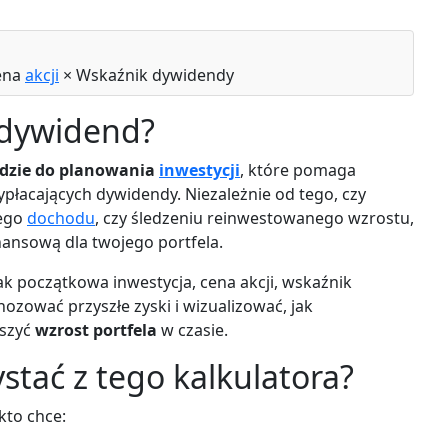
Cena
akcji
× Wskaźnik dywidendy
 dywidend?
dzie do planowania
inwestycji
, które pomaga
łacających dywidendy. Niezależnie od tego, czy
nego
dochodu
, czy śledzeniu reinwestowanego wzrostu,
nansową dla twojego portfela.
 początkowa inwestycja, cena akcji, wskaźnik
zować przyszłe zyski i wizualizować, jak
eszyć
wzrost portfela
w czasie.
stać z tego kalkulatora?
kto chce: