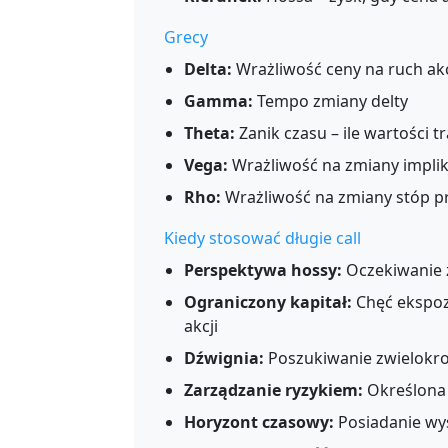
Grecy
Delta:
Wrażliwość ceny na ruch akc
Gamma:
Tempo zmiany delty
Theta:
Zanik czasu – ile wartości tr
Vega:
Wrażliwość na zmiany impli
Rho:
Wrażliwość na zmiany stóp 
Kiedy stosować długie call
Perspektywa hossy:
Oczekiwanie 
Ograniczony kapitał:
Chęć ekspozy
akcji
Dźwignia:
Poszukiwanie zwielokro
Zarządzanie ryzykiem:
Określona 
Horyzont czasowy:
Posiadanie wy