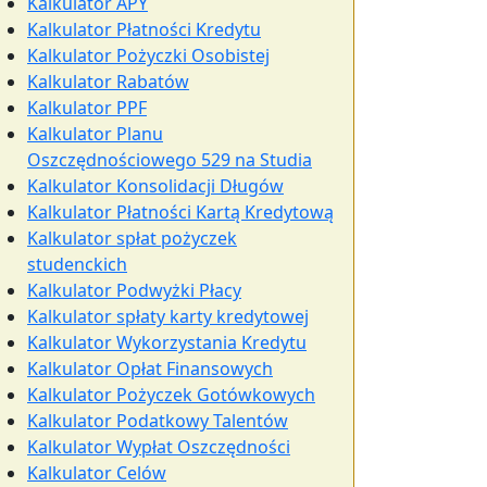
Kalkulator APY
Kalkulator Płatności Kredytu
Kalkulator Pożyczki Osobistej
Kalkulator Rabatów
Kalkulator PPF
Kalkulator Planu
Oszczędnościowego 529 na Studia
Kalkulator Konsolidacji Długów
Kalkulator Płatności Kartą Kredytową
Kalkulator spłat pożyczek
studenckich
Kalkulator Podwyżki Płacy
Kalkulator spłaty karty kredytowej
Kalkulator Wykorzystania Kredytu
Kalkulator Opłat Finansowych
Kalkulator Pożyczek Gotówkowych
Kalkulator Podatkowy Talentów
Kalkulator Wypłat Oszczędności
Kalkulator Celów