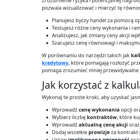
Zrozumienie ryzyka i potencjalnej nagrod
pozwala wizualizować i mierzyć tę równow
Planujesz byczy handel za pomocą opc
Testujesz różne ceny wykonania i r
Analizujesz, jak zmiany ceny akcji wp
Szacujesz cenę równowagi i maksyma
W porównaniu do narzędzi takich jak
kal
kredytowy
, które pomagają rozłożyć pr
pomaga zrozumieć mniej przewidywalne 
Jak korzystać z kalku
Wykonaj te proste kroki, aby uzyskać jasny
Wprowadź
cenę wykonania
opcji o
Wybierz liczbę
kontraktów
, które ku
Wprowadź
aktualną cenę akcji
ora
Dodaj wszelkie
prowizje
za kontrakt
Ustaw
implikowaną zmienność
ora