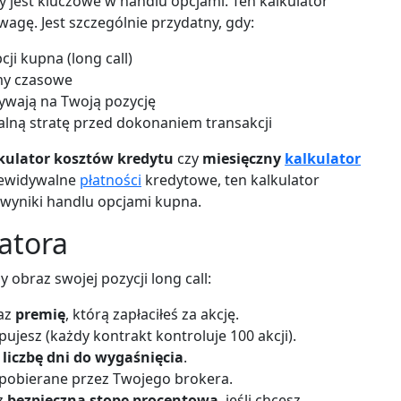
y jest kluczowe w handlu opcjami. Ten kalkulator
agę. Jest szczególnie przydatny, gdy:
ji kupna (long call)
amy czasowe
ływają na Twoją pozycję
lną stratę przed dokonaniem transakcji
kulator kosztów kredytu
czy
miesięczny
kalkulator
zewidywalne
płatności
kredytowe, ten kalkulator
wyniki handlu opcjami kupna.
latora
 obraz swojej pozycji long call:
raz
premię
, którą zapłaciłeś za akcję.
pujesz (każdy kontrakt kontroluje 100 akcji).
z
liczbę dni do wygaśnięcia
.
 pobierane przez Twojego brokera.
z
bezpieczną stopę procentową
, jeśli chcesz