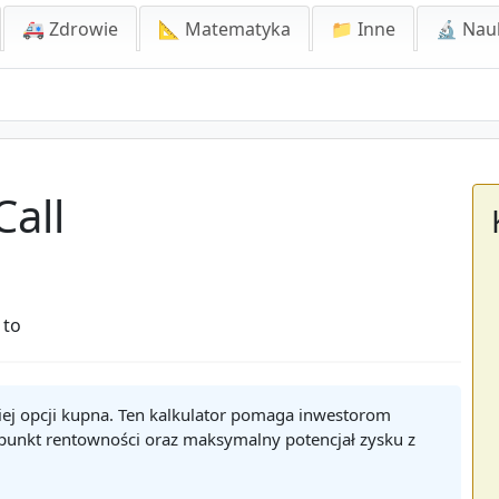
🚑 Zdrowie
📐 Matematyka
📁 Inne
🔬 Nau
Call
 to
giej opcji kupna. Ten kalkulator pomaga inwestorom
 punkt rentowności oraz maksymalny potencjał zysku z