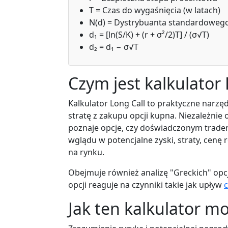
T = Czas do wygaśnięcia (w latach)
N(d) = Dystrybuanta standardoweg
d₁ = [ln(S/K) + (r + σ²/2)T] / (σ√T)
d₂ = d₁ − σ√T
Czym jest kalkulator 
Kalkulator Long Call to praktyczne narzę
stratę z zakupu opcji kupna. Niezależnie 
poznaje opcje, czy doświadczonym trader
wglądu w potencjalne zyski, straty, cenę
na rynku.
Obejmuje również analizę "Greckich" opcji
opcji reaguje na czynniki takie jak upływ
Jak ten kalkulator m