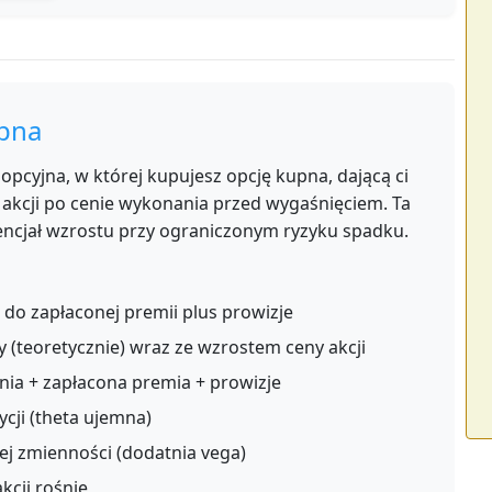
upna
opcyjna, w której kupujesz opcję kupna, dającą ci
 akcji po cenie wykonania przed wygaśnięciem. Ta
tencjał wzrostu przy ograniczonym ryzyku spadku.
do zapłaconej premii plus prowizje
 (teoretycznie) wraz ze wzrostem ceny akcji
ia + zapłacona premia + prowizje
cji (theta ujemna)
ej zmienności (dodatnia vega)
kcji rośnie