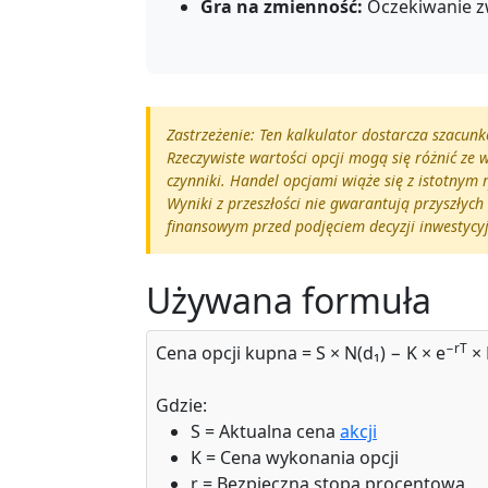
Gra na zmienność:
Oczekiwanie z
Zastrzeżenie: Ten kalkulator dostarcza szacun
Rzeczywiste wartości opcji mogą się różnić ze 
czynniki. Handel opcjami wiąże się z istotnym 
Wyniki z przeszłości nie gwarantują przyszłyc
finansowym przed podjęciem decyzji inwestycy
Używana formuła
−rT
Cena opcji kupna = S × N(d₁) − K × e
× 
Gdzie:
S = Aktualna cena
akcji
K = Cena wykonania opcji
r = Bezpieczna stopa procentowa