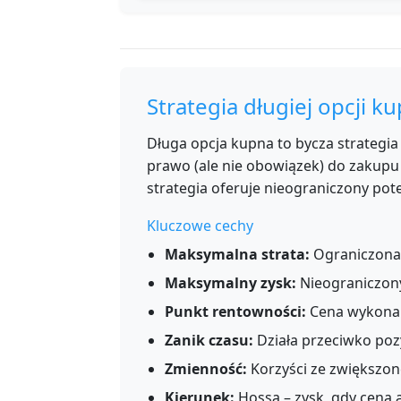
Strategia długiej opcji k
Długa opcja kupna to bycza strategia 
prawo (ale nie obowiązek) do zakupu
strategia oferuje nieograniczony po
Kluczowe cechy
Maksymalna strata:
Ograniczona 
Maksymalny zysk:
Nieograniczony
Punkt rentowności:
Cena wykonan
Zanik czasu:
Działa przeciwko pozy
Zmienność:
Korzyści ze zwiększon
Kierunek:
Hossa – zysk, gdy cena a