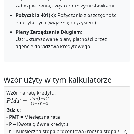
zabezpieczenia, często z niższymi stawkami
Pożyczki z 401(k):
Pożyczanie z oszczędności
emerytalnych (wiąże się z ryzykiem)
Plany Zarządzania Długiem:
Ustrukturyzowane plany płatności przez
agencje doradztwa kredytowego
Wzór użyty w tym kalkulatorze
Wzór na ratę kredytu:
P
M
T
=
P
⋅
r
⋅
(
1
+
r
)
n
(
1
+
r
)
n
−
1
Gdzie:
-
PMT
= Miesięczna rata
-
P
= Kwota główna kredytu
-
r
= Miesięczna stopa procentowa (roczna stopa / 12)