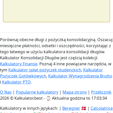
Porównaj obecne długi z pożyczką konsolidacyjną. Oszacuj
miesięczne płatności, odsetki i oszczędności, korzystając z
tego łatwego w użyciu kalkulatora konsolidacji długów.
Kalkulator Konsolidacji Długów jest częścią kolekcji
Kalkulatory Finanse
. Poznaj 4 inne powiązane narzędzia, w
tym
Kalkulator spłat pożyczek studenckich
,
Kalkulator
Pożyczek Gotówkowych
,
Kalkulator Wynagrodzenia Brutto
i
Kalkulator PTO
.
O Nas
|
Popularne kalkulatory
|
Mapa strony
|
Przelicznik
2026 © Kalkulator.best - ⌚
Aktualna godzina to 17:03:35
Kalkulatory w innych językach: |
Beregner
🇩🇰 |
Calcolatrice