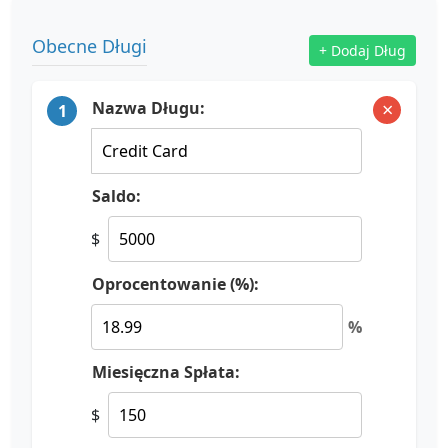
Obecne Długi
+ Dodaj Dług
×
Nazwa Długu:
1
Saldo:
$
Oprocentowanie (%):
%
Miesięczna Spłata:
$