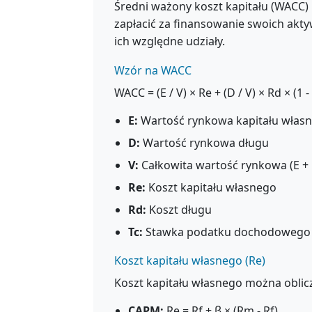
Średni ważony koszt kapitału (WACC) 
zapłacić za finansowanie swoich akty
ich względne udziały.
Wzór na WACC
WACC = (E / V) × Re + (D / V) × Rd × (1 -
E:
Wartość rynkowa kapitału włas
D:
Wartość rynkowa długu
V:
Całkowita wartość rynkowa (E + 
Re:
Koszt kapitału własnego
Rd:
Koszt długu
Tc:
Stawka podatku dochodowego
Koszt kapitału własnego (Re)
Koszt kapitału własnego można obli
CAPM:
Re = Rf + β × (Rm - Rf)