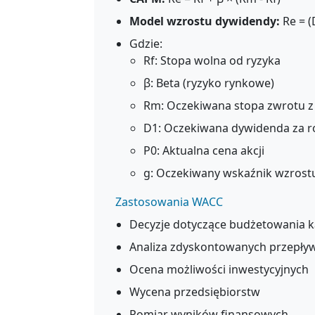
Model wzrostu dywidendy:
Re = (
Gdzie:
Rf: Stopa wolna od ryzyka
β: Beta (ryzyko rynkowe)
Rm: Oczekiwana stopa zwrotu z
D1: Oczekiwana dywidenda za r
P0: Aktualna cena akcji
g: Oczekiwany wskaźnik wzrost
Zastosowania WACC
Decyzje dotyczące budżetowania k
Analiza zdyskontowanych przepływ
Ocena możliwości inwestycyjnych
Wycena przedsiębiorstw
Pomiar wyników finansowych