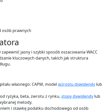
go
 osób prawnych
latora
by zapewnić jasny i szybki sposób oszacowania WACC
zanie kluczowych danych, takich jak struktura
długu.
apitału własnego: CAPM, model
wzrostu dywidendy
lub
od ryzyka, beta, zwrotu z rynku,
stopy dywidendy
lub
 wybranej metody.
aniem i stawkę podatku dochodowego od osób