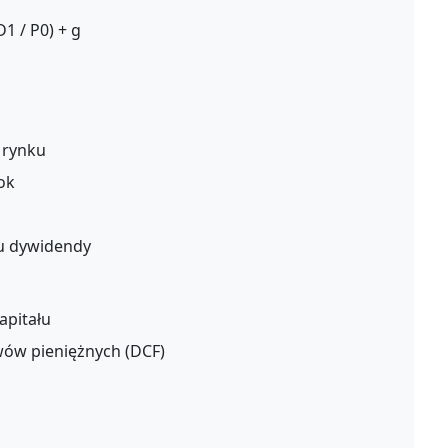
D1 / P0) + g
 rynku
ok
u dywidendy
apitału
ów pieniężnych (DCF)