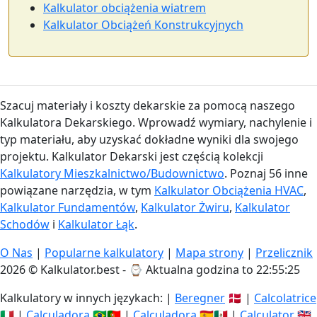
Kalkulator obciążenia wiatrem
Kalkulator Obciążeń Konstrukcyjnych
Szacuj materiały i koszty dekarskie za pomocą naszego
Kalkulatora Dekarskiego. Wprowadź wymiary, nachylenie i
typ materiału, aby uzyskać dokładne wyniki dla swojego
projektu. Kalkulator Dekarski jest częścią kolekcji
Kalkulatory Mieszkalnictwo/Budownictwo
. Poznaj 56 inne
powiązane narzędzia, w tym
Kalkulator Obciążenia HVAC
,
Kalkulator Fundamentów
,
Kalkulator Żwiru
,
Kalkulator
Schodów
i
Kalkulator Łąk
.
O Nas
|
Popularne kalkulatory
|
Mapa strony
|
Przelicznik
2026 © Kalkulator.best - ⌚
Aktualna godzina to 22:55:25
Kalkulatory w innych językach: |
Beregner
🇩🇰 |
Calcolatrice
🇮🇹 |
Calculadora
🇧🇷🇵🇹 |
Calculadora
🇪🇸🇲🇽 |
Calculator
🇬🇧