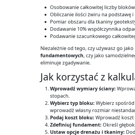
Osobowanie całkowitej liczby blokó
Obliczanie ilości żwiru na podstawę i
Pomiar obszaru dla tkaniny geotekst
Dodawanie 10% współczynnika odpa
Podawanie szacunkowego całkowiteg
Niezależnie od tego, czy używasz go jako
fundamentowych
, czy jako samodzieln
eliminuje zgadywanie.
Jak korzystać z kalku
Wprowadź wymiary ściany:
Wprowad
stopach.
Wybierz typ bloku:
Wybierz spośród 
wprowadź własny rozmiar niestanda
Podaj koszt bloku:
Wprowadź koszt za
Zdefiniuj fundament:
Określ głębok
Ustaw opcje drenażu i tkaniny:
Doda