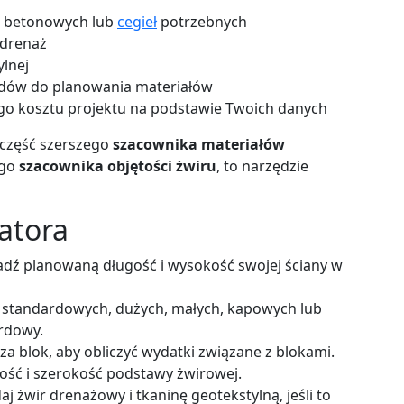
w betonowych lub
cegieł
potrzebnych
 drenaż
ylnej
dów do planowania materiałów
o kosztu projektu na podstawie Twoich danych
 część szerszego
szacownika materiałów
ego
szacownika objętości żwiru
, to narzędzie
latora
ź planowaną długość i wysokość swojej ściany w
standardowych, dużych, małych, kapowych lub
rdowy.
 blok, aby obliczyć wydatki związane z blokami.
ość i szerokość podstawy żwirowej.
j żwir drenażowy i tkaninę geotekstylną, jeśli to