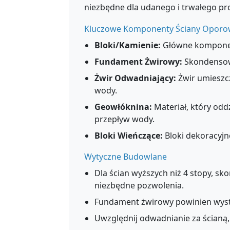
niezbędne dla udanego i trwałego pr
Kluczowe Komponenty Ściany Oporo
Bloki/Kamienie:
Główne komponent
Fundament Żwirowy:
Skondensowa
Żwir Odwadniający:
Żwir umieszcz
wody.
Geowłóknina:
Materiał, który odd
przepływ wody.
Bloki Wieńczące:
Bloki dekoracyjne
Wytyczne Budowlane
Dla ścian wyższych niż 4 stopy, sk
niezbędne pozwolenia.
Fundament żwirowy powinien wystawa
Uwzględnij odwadnianie za ścianą,