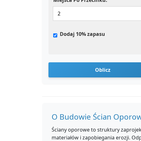
Miejsca Po Przecinku:
Dodaj 10% zapasu
Oblicz
O Budowie Ścian Oporo
Ściany oporowe to struktury zaproje
materiałów i zapobiegania erozji. Od