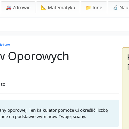
🚑 Zdrowie
📐 Matematyka
📁 Inne
🔬 Nau
ictwo
ów Oporowych
 to
any oporowej. Ten kalkulator pomoże Ci określić liczbę
agane na podstawie wymiarów Twojej ściany.