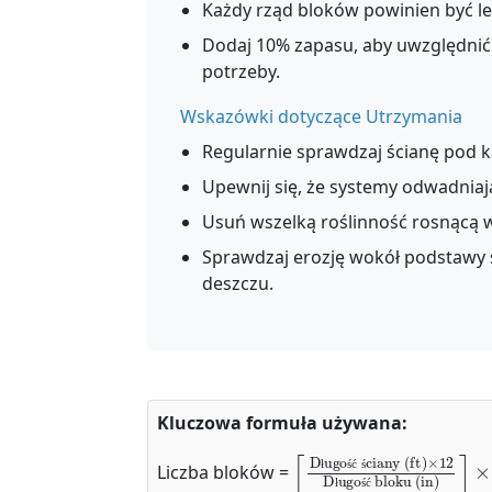
Każdy rząd bloków powinien być lekk
Dodaj 10% zapasu, aby uwzględnić 
potrzeby.
Wskazówki dotyczące Utrzymania
Regularnie sprawdzaj ścianę pod 
Upewnij się, że systemy odwadniają
Usuń wszelką roślinność rosnącą w
Sprawdzaj erozję wokół podstawy 
deszczu.
Kluczowa formuła używana:
⌈
Długość bloku (in)
Wysokość bloku (in)
Długość ściany (ft)
⌉
×
⌈
Wysokość ścian
⌉
Liczba bloków =
ł
ś
ć
ś
ł
ś
ć