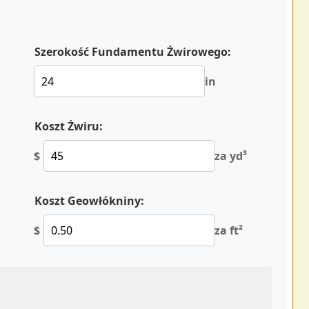
Szerokość Fundamentu Żwirowego:
in
Koszt Żwiru:
$
za yd³
Koszt Geowłókniny:
$
za ft²