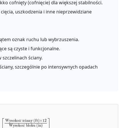
o cofnięty (cofnięcie) dla większej stabilności.
cięcia, uszkodzenia i inne nieprzewidziane
kątem oznak ruchu lub wybrzuszenia.
ce są czyste i funkcjonalne.
 szczelinach ściany.
ściany, szczególnie po intensywnych opadach
y (ft)
×
12
×
12
ś
ć
ś
ś
ć