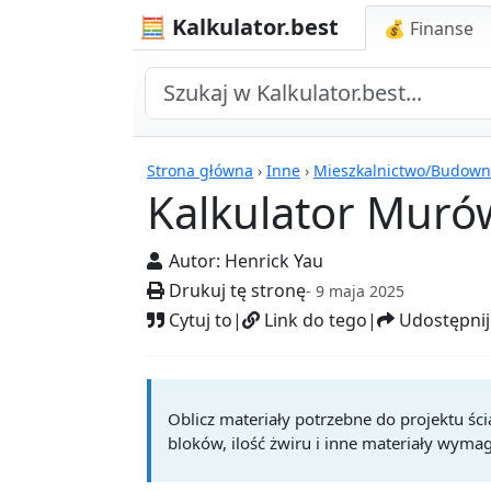
🧮 Kalkulator.best
💰 Finanse
Kalkulatory
Strona główna
›
Inne
›
Mieszkalnictwo/Budown
Kalkulator Mur
Autor:
Henrick Yau
Drukuj tę stronę
- 9 maja 2025
Cytuj to
|
Link do tego
|
Udostępnij
Oblicz materiały potrzebne do projektu ści
bloków, ilość żwiru i inne materiały wym