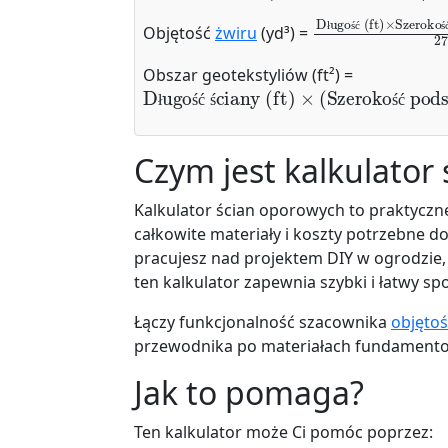
Długość (ft)
Szerokość (ft)
×
Głębokość (
×
Objętość
żwiru
(yd³) =
ł
ś
ć
ś
Obszar geotekstyliów (ft²) =
Długość ściany (ft)
×
(
Szerokość pod
ł
ś
ć
ś
ś
ć
Czym jest kalkulator
Kalkulator ścian oporowych to praktyczn
całkowite materiały i koszty potrzebne d
pracujesz nad projektem DIY w ogrodzie,
ten kalkulator zapewnia szybki i łatwy sp
Łączy funkcjonalność szacownika
objętoś
przewodnika po materiałach fundamento
Jak to pomaga?
Ten kalkulator może Ci pomóc poprzez: