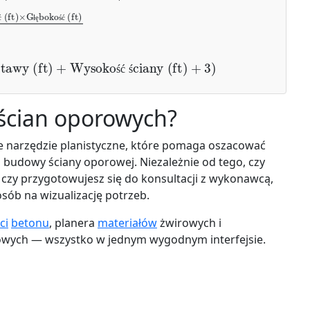
ft)
27
ć
ł
ę
ś
ć
stawy (ft)
+
Wysokość ściany (ft)
+
3
)
ś
ć
ś
 ścian oporowych?
e narzędzie planistyczne, które pomaga oszacować
o budowy ściany oporowej. Niezależnie od tego, czy
 czy przygotowujesz się do konsultacji z wykonawcą,
osób na wizualizację potrzeb.
ci
betonu
, planera
materiałów
żwirowych i
wych — wszystko w jednym wygodnym interfejsie.