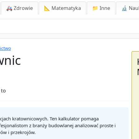
🚑 Zdrowie
📐 Matematyka
📁 Inne
🔬 Nau
ictwo
wnic
 to
rukcjach kratownicowych. Ten kalkulator pomaga
sjonalistom z branży budowlanej analizować proste i
ów i przekrojów.