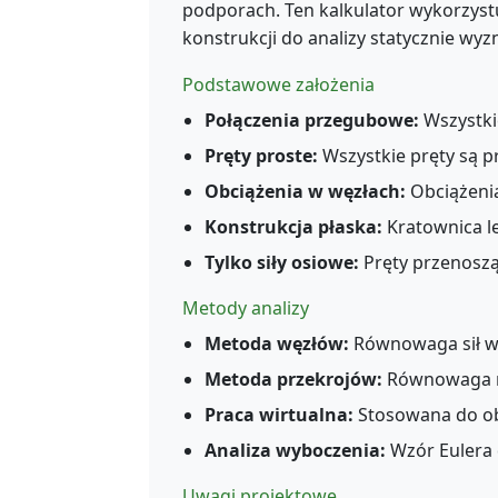
podporach. Ten kalkulator wykorzyst
konstrukcji do analizy statycznie wy
Podstawowe założenia
Połączenia przegubowe:
Wszystkie
Pręty proste:
Wszystkie pręty są p
Obciążenia w węzłach:
Obciążenia
Konstrukcja płaska:
Kratownica le
Tylko siły osiowe:
Pręty przenoszą 
Metody analizy
Metoda węzłów:
Równowaga sił w k
Metoda przekrojów:
Równowaga mo
Praca wirtualna:
Stosowana do ob
Analiza wyboczenia:
Wzór Eulera d
Uwagi projektowe