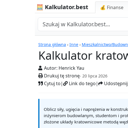
🧮 Kalkulator.best
💰 Finanse
Kalkulatory
Strona główna
›
Inne
›
Mieszkalnictwo/Budown
Kalkulator krato
Autor:
Henrick Yau
Drukuj tę stronę
- 20 lipca 2026
Cytuj to
|
Link do tego
|
Udostępnij
Oblicz siły, ugięcia i naprężenia w konst
inżynierom budowlanym, studentom i profe
złożone układy kratownicowe metodą węzł