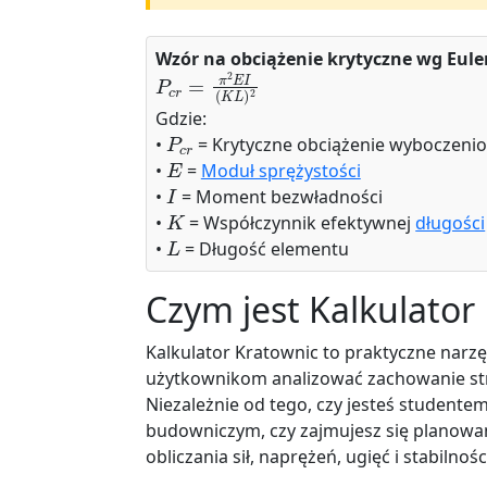
Wzór na obciążenie krytyczne wg Eule
P
c
r
=
π
2
E
I
(
K
L
)
2
Gdzie:
P
c
r
•
= Krytyczne obciążenie wyboczeni
E
•
=
Moduł sprężystości
I
•
= Moment bezwładności
K
•
= Współczynnik efektywnej
długości
L
•
= Długość elementu
Czym jest Kalkulator
Kalkulator Kratownic to praktyczne narz
użytkownikom analizować zachowanie st
Niezależnie od tego, czy jesteś studente
budowniczym, czy zajmujesz się planowa
obliczania sił, naprężeń, ugięć i stabilno