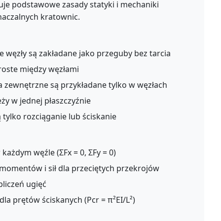
uje podstawowe zasady statyki i mechaniki
znaczalnych kratownic.
 węzły są zakładane jako przeguby bez tarcia
roste między węzłami
 zewnętrzne są przykładane tylko w węzłach
ży w jednej płaszczyźnie
tylko rozciąganie lub ściskanie
ażdym węźle (ΣFx = 0, ΣFy = 0)
mentów i sił dla przeciętych przekrojów
liczeń ugięć
la prętów ściskanych (Pcr = π²EI/L²)