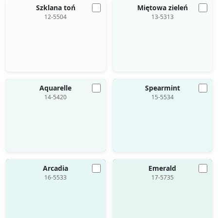
Szklana toń
Miętowa zieleń
12-5504
13-5313
Aquarelle
Spearmint
14-5420
15-5534
Arcadia
Emerald
16-5533
17-5735