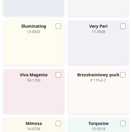
Illuminating
Very Peri
13-0647
17-3938
Viva Magenta
Brzoskwiniowy puch
18-1750
P 115-6 C
Mimosa
Turquoise
14-0756
15-5519