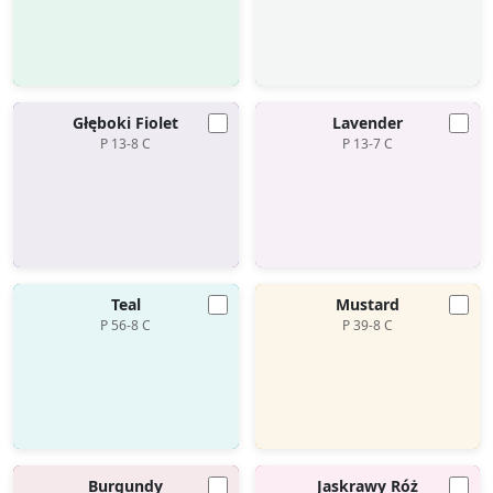
Głęboki Fiolet
Lavender
P 13-8 C
P 13-7 C
Teal
Mustard
P 56-8 C
P 39-8 C
Burgundy
Jaskrawy Róż