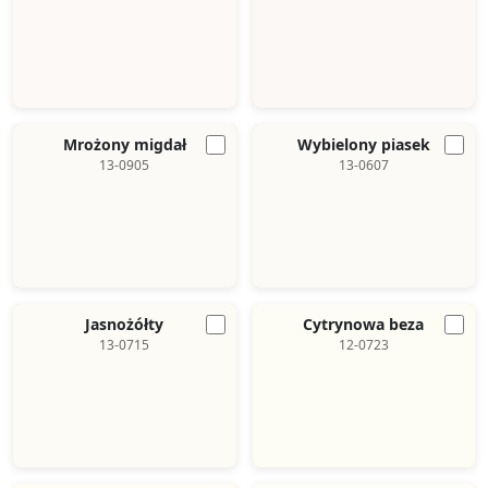
Mrożony migdał
Wybielony piasek
13-0905
13-0607
Jasnożółty
Cytrynowa beza
13-0715
12-0723