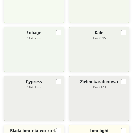
Foliage
Kale
16-0233
17-0145
Cypress
Zieleń karabinowa
18-0135
19-0323
Blada limonkowo-żółta
Limelight