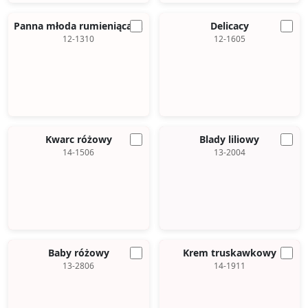
Panna młoda rumieniąca się
Delicacy
12-1310
12-1605
Kwarc różowy
Blady liliowy
14-1506
13-2004
Baby różowy
Krem truskawkowy
13-2806
14-1911