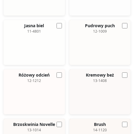
Jasna biel
Pudrowy puch
11-4801
12-1009
Różowy odcień
Kremowy beż
12-1212
13-1408
Brzoskwinia Novelle
Brush
13-1014
14-1120