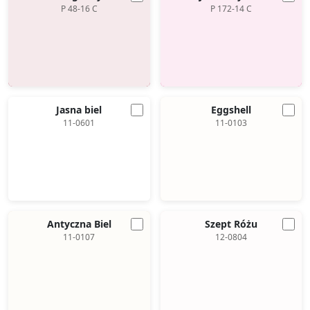
P 48-16 C
P 172-14 C
Jasna biel
Eggshell
11-0601
11-0103
Antyczna Biel
Szept Różu
11-0107
12-0804