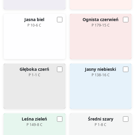
Jasna biel
Ognista czerwień
P 10-6 C
P 179-15 C
Głęboka czerń
Jasny niebieski
P 1-1 C
P 138-16 C
Leśna zieleń
Średni szary
P 149-8 C
P 1-8 C