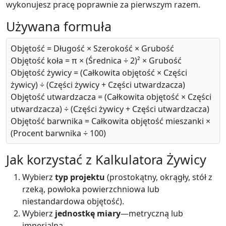
wykonujesz pracę poprawnie za pierwszym razem.
Używana formuła
Objętość = Długość × Szerokość × Grubość
Objętość koła = π × (Średnica ÷ 2)² × Grubość
Objętość żywicy = (Całkowita objętość × Części
żywicy) ÷ (Części żywicy + Części utwardzacza)
Objętość utwardzacza = (Całkowita objętość × Części
utwardzacza) ÷ (Części żywicy + Części utwardzacza)
Objętość barwnika = Całkowita objętość mieszanki ×
(Procent barwnika ÷ 100)
Jak korzystać z Kalkulatora Żywicy
Wybierz
typ projektu
(prostokątny, okrągły, stół z
rzeką, powłoka powierzchniowa lub
niestandardowa objętość).
Wybierz
jednostkę miary
—metryczną lub
imperialną.