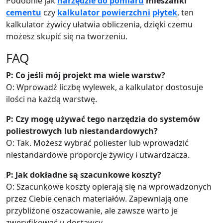
Podobnie jak
narzędzie do pomiaru
mieszanki
cementu
czy
kalkulator powierzchni
płytek
, ten
kalkulator żywicy ułatwia obliczenia, dzięki czemu
możesz skupić się na tworzeniu.
FAQ
P: Co jeśli mój projekt ma wiele warstw?
O: Wprowadź liczbę wylewek, a kalkulator dostosuje
ilości na każdą warstwę.
P: Czy mogę używać tego narzędzia do systemów
poliestrowych lub niestandardowych?
O: Tak. Możesz wybrać poliester lub wprowadzić
niestandardowe proporcje żywicy i utwardzacza.
P: Jak dokładne są szacunkowe koszty?
O: Szacunkowe koszty opierają się na wprowadzonych
przez Ciebie cenach materiałów. Zapewniają one
przybliżone oszacowanie, ale zawsze warto je
zweryfikować u dostawcy.