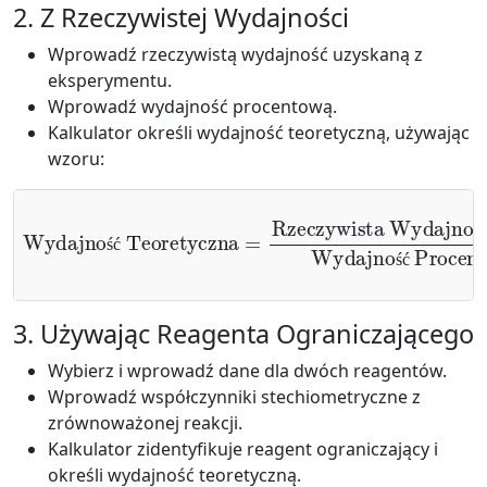
2. Z Rzeczywistej Wydajności
Wprowadź rzeczywistą wydajność uzyskaną z
eksperymentu.
Wprowadź wydajność procentową.
Kalkulator określi wydajność teoretyczną, używając
wzoru:
Rzeczywista Wydajność
Wydajność Teoretyczna
×
100
%
Wydajność Procentowa
=
ś
ś
ć
ś
ć
3. Używając Reagenta Ograniczającego
Wybierz i wprowadź dane dla dwóch reagentów.
Wprowadź współczynniki stechiometryczne z
zrównoważonej reakcji.
Kalkulator zidentyfikuje reagent ograniczający i
określi wydajność teoretyczną.