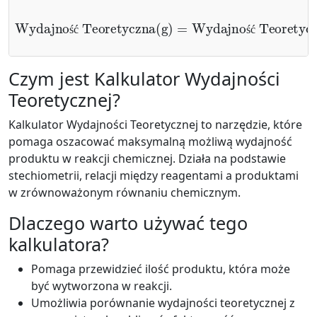
Wydajność Teoretyczna
Wydajność Teoretyczna
(
mol
)
×
Masa Molarna Produktu
(
g
)
=
ś
ć
ś
ć
Czym jest Kalkulator Wydajności
Teoretycznej?
Kalkulator Wydajności Teoretycznej to narzędzie, które
pomaga oszacować maksymalną możliwą wydajność
produktu w reakcji chemicznej. Działa na podstawie
stechiometrii, relacji między reagentami a produktami
w zrównoważonym równaniu chemicznym.
Dlaczego warto używać tego
kalkulatora?
Pomaga przewidzieć ilość produktu, która może
być wytworzona w reakcji.
Umożliwia porównanie wydajności teoretycznej z