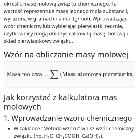
określić masę molową związku chemicznego. Ta
wartość reprezentuje masę jednego mola substancji,
wyrażoną w gramach na mol (g/mol). Wprowadzając
wzór chemiczny lub wybierając pierwiastki ręcznie,
użytkownicy mogą obliczyć całkowitą masę molową i
skład pierwiastkowy związku.
Wzór na obliczanie masy molowej
Masa molowa
Masa atomowa pierwiastka
×
=
Liczba atomów
∑
(
)
Jak korzystać z kalkulatora mas
molowych
1. Wprowadzanie wzoru chemicznego
W zakładce "Metoda wzoru" wpisz wzór chemiczny
związku (np. H₂O, CH₃COOH, Ca(OH)₂).