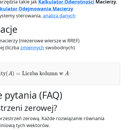
rzędzia takie jak
Kalkulator Odwrotności
Macierzy
,
lkulator Odejmowania Macierzy
systemy sterowania,
analiza danych
lacje
acierzy (niezerowe wiersze w RREF)
j (liczba
zmiennych
swobodnych)
ity
(
A
)
=
Liczba kolumn w
A
 pytania (FAQ)
strzeni zerowej?
 przestrzeń zerową. Każde rozwiązanie równania
liniową tych wektorów.