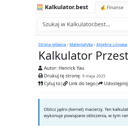
🧮 Kalkulator.best
💰 Finanse
Kalkulatory
Strona główna
›
Matematyka
›
Algebra Liniowa
Kalkulator Przest
Autor:
Henrick Yau
Drukuj tę stronę
- 9 maja 2025
Cytuj to
|
Link do tego
|
Udostępnij
Oblicz jądro (kernel) macierzy. Ten kalkula
wykonuje powiązane obliczenia, w tym rangę