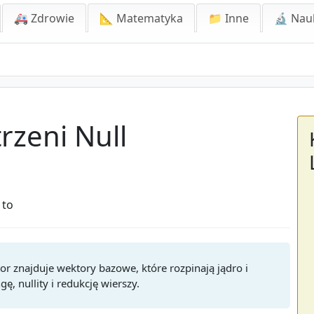
🚑 Zdrowie
📐 Matematyka
📁 Inne
🔬 Nau
rzeni Null
 to
tor znajduje wektory bazowe, które rozpinają jądro i
, nullity i redukcję wierszy.