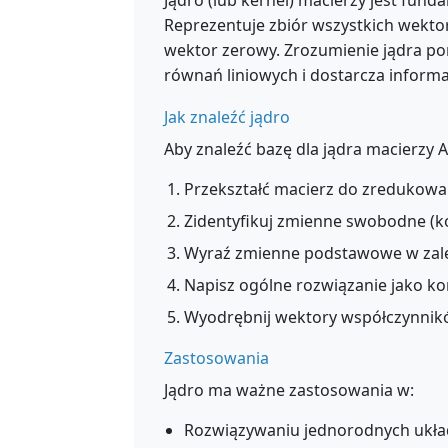
Jądro (lub kernel) macierzy jest fun
Reprezentuje zbiór wszystkich wekto
wektor zerowy. Zrozumienie jądra 
równań liniowych i dostarcza informac
Jak znaleźć jądro
Aby znaleźć bazę dla jądra macierzy A
Przekształć macierz do zredukowa
Zidentyfikuj zmienne swobodne (k
Wyraź zmienne podstawowe w zal
Napisz ogólne rozwiązanie jako k
Wyodrębnij wektory współczynnikó
Zastosowania
Jądro ma ważne zastosowania w:
Rozwiązywaniu jednorodnych ukła