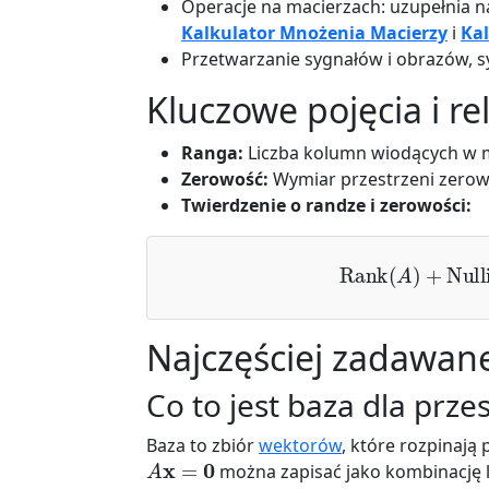
Operacje na macierzach: uzupełnia na
Kalkulator Mnożenia Macierzy
i
Ka
Przetwarzanie sygnałów i obrazów, 
Kluczowe pojęcia i re
Ranga:
Liczba kolumn wiodących w m
Zerowość:
Wymiar przestrzeni zerowe
Twierdzenie o randze i zerowości:
Rank
(
A
)
+
Null
Najczęściej zadawane
Co to jest baza dla prze
Baza to zbiór
wektorów
, które rozpinają
A
x
=
0
można zapisać jako kombinację 