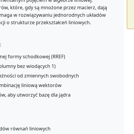
damentalnym pojęciem w algebrze liniowej.
rów, które, gdy są mnożone przez macierz, dają
pomaga w rozwiązywaniu jednorodnych układów
ji o strukturze przekształceń liniowych.
:
nej formy schodkowej (RREF)
olumny bez wiodących 1)
eżności od zmiennych swobodnych
ombinację liniową wektorów
w, aby utworzyć bazę dla jądra
dów równań liniowych