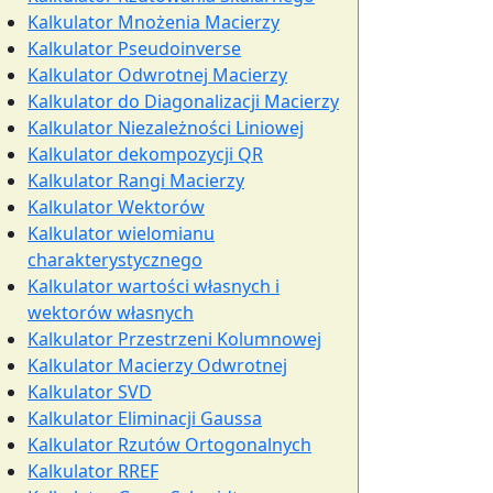
Kalkulator Mnożenia Macierzy
Kalkulator Pseudoinverse
Kalkulator Odwrotnej Macierzy
Kalkulator do Diagonalizacji Macierzy
Kalkulator Niezależności Liniowej
Kalkulator dekompozycji QR
Kalkulator Rangi Macierzy
Kalkulator Wektorów
Kalkulator wielomianu
charakterystycznego
Kalkulator wartości własnych i
wektorów własnych
Kalkulator Przestrzeni Kolumnowej
Kalkulator Macierzy Odwrotnej
Kalkulator SVD
Kalkulator Eliminacji Gaussa
Kalkulator Rzutów Ortogonalnych
Kalkulator RREF