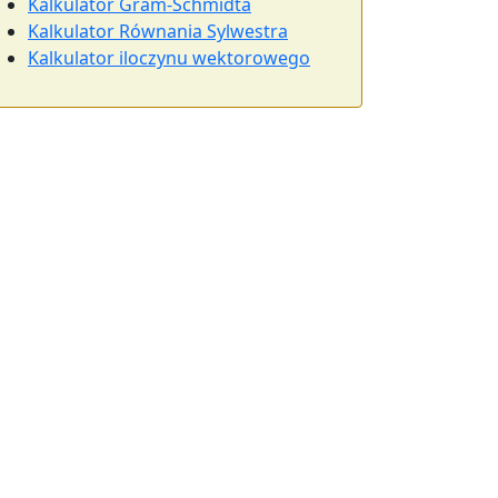
Kalkulator Gram-Schmidta
Kalkulator Równania Sylwestra
Kalkulator iloczynu wektorowego