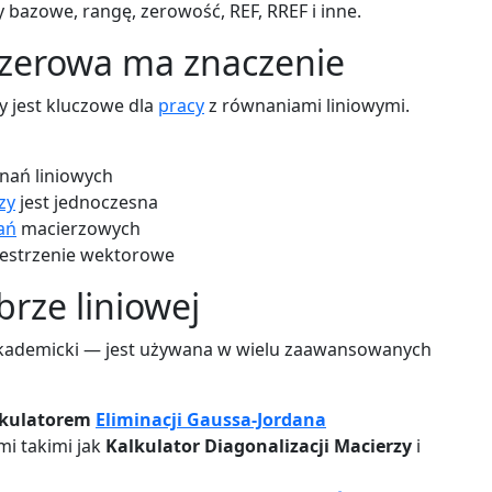
bazowe, rangę, zerowość, REF, RREF i inne.
 zerowa ma znaczenie
y jest kluczowe dla
pracy
z równaniami liniowymi.
nań liniowych
zy
jest jednoczesna
ań
macierzowych
rzestrzenie wektorowe
rze liniowej
 akademicki — jest używana w wielu zaawansowanych
lkulatorem
Eliminacji Gaussa-Jordana
mi takimi jak
Kalkulator Diagonalizacji Macierzy
i