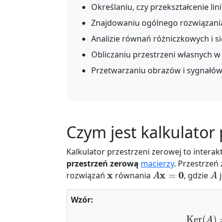
Określaniu, czy przekształcenie li
Znajdowaniu ogólnego rozwiązani
Analizie równań różniczkowych i 
Obliczaniu przestrzeni własnych w 
Przetwarzaniu obrazów i sygnałów 
Czym jest kalkulator 
Kalkulator przestrzeni zerowej to intera
przestrzeń zerową
macierzy
. Przestrzeń
x
A
x
=
0
A
rozwiązań
równania
, gdzie
j
Wzór:
Ker
(