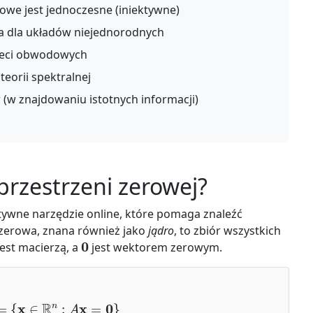
niowe jest jednoczesne (iniektywne)
a dla układów niejednorodnych
sieci obwodowych
teorii spektralnej
(w znajdowaniu istotnych informacji)
przestrzeni zerowej?
ktywne narzędzie online, które pomaga znaleźć
 zerowa, znana również jako
jądro
, to zbiór wszystkich
0
est macierzą, a
jest wektorem zerowym.
A
)
=
{
x
∈
R
n
:
A
x
=
0
}