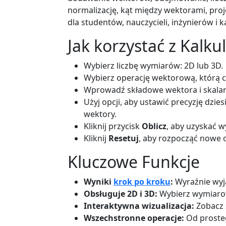
normalizację, kąt między wektorami, proj
dla studentów, nauczycieli, inżynierów i k
Jak korzystać z Kalk
Wybierz liczbę wymiarów: 2D lub 3D.
Wybierz operację wektorową, którą 
Wprowadź składowe wektora i skalar (
Użyj opcji, aby ustawić precyzję dzie
wektory.
Kliknij przycisk
Oblicz
, aby uzyskać w
Kliknij
Resetuj
, aby rozpocząć nowe o
Kluczowe Funkcje
Wyniki
krok po kroku
:
Wyraźnie wyja
Obsługuje 2D i 3D:
Wybierz wymiarow
Interaktywna wizualizacja:
Zobacz s
Wszechstronne operacje:
Od proste