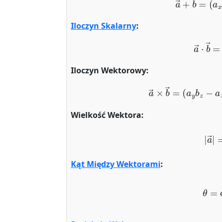
Iloczyn Skalarny
:
a
→
⋅
b
Iloczyn Wektorowy:
a
→
×
b
→
=
(
a
y
b
z
−
Wielkość Wektora:
|
a
Kąt Między Wektorami
:
θ
=
cos
−
1
(