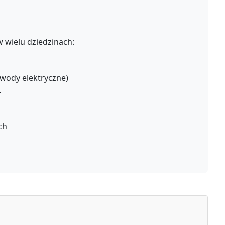
 wielu dziedzinach:
obwody elektryczne)
r
ch
(
a
x
+
b
x
,
a
y
+
b
y
,
a
z
+
b
z
)