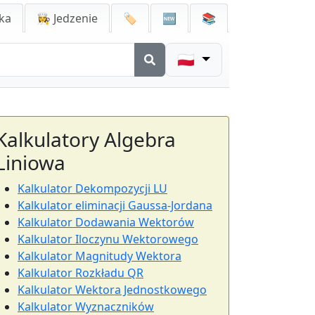
ka
👩‍🍳 Jedzenie
🏷️
🆕
📚
🇵🇱
Kalkulatory Algebra
Liniowa
Kalkulator Dekompozycji LU
Kalkulator eliminacji Gaussa-Jordana
Kalkulator Dodawania Wektorów
Kalkulator Iloczynu Wektorowego
Kalkulator Magnitudy Wektora
Kalkulator Rozkładu QR
Kalkulator Wektora Jednostkowego
Kalkulator Wyznaczników