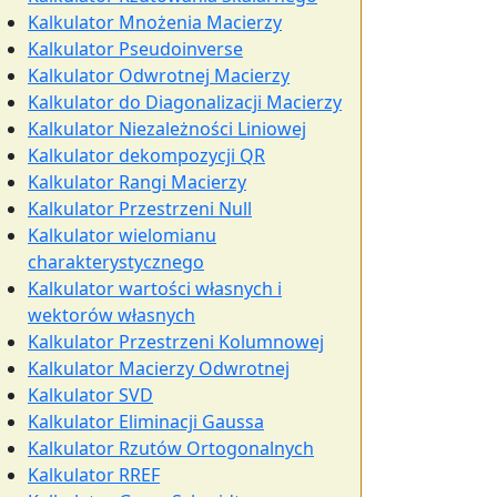
Kalkulator Mnożenia Macierzy
Kalkulator Pseudoinverse
Kalkulator Odwrotnej Macierzy
Kalkulator do Diagonalizacji Macierzy
Kalkulator Niezależności Liniowej
Kalkulator dekompozycji QR
Kalkulator Rangi Macierzy
Kalkulator Przestrzeni Null
Kalkulator wielomianu
charakterystycznego
Kalkulator wartości własnych i
wektorów własnych
Kalkulator Przestrzeni Kolumnowej
Kalkulator Macierzy Odwrotnej
Kalkulator SVD
Kalkulator Eliminacji Gaussa
Kalkulator Rzutów Ortogonalnych
Kalkulator RREF