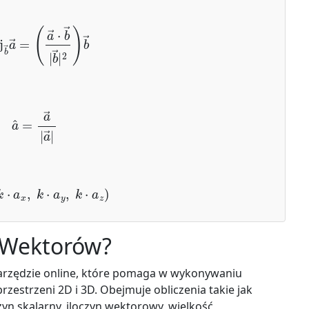
→
=
(
a
→
⋅
b
→
|
b
→
|
2
)
b
→
a
^
=
a
→
|
a
→
|
=
(
k
⋅
a
x
,
k
⋅
a
y
,
k
⋅
a
z
)
r Wektorów?
narzędzie online, które pomaga w wykonywaniu
estrzeni 2D i 3D. Obejmuje obliczenia takie jak
n skalarny, iloczyn wektorowy, wielkość,