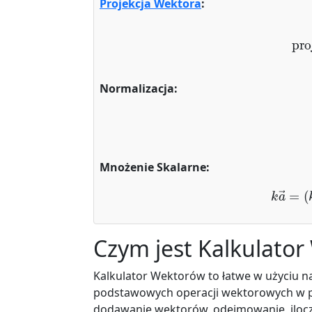
Projekcja Wektora
:
proj
b
→
a
Normalizacja:
Mnożenie Skalarne:
k
a
→
Czym jest Kalkulato
Kalkulator Wektorów to łatwe w użyciu 
podstawowych operacji wektorowych w prz
dodawanie wektorów, odejmowanie, iloczy