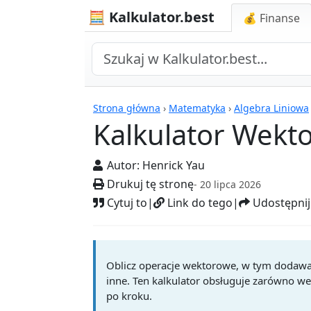
🧮 Kalkulator.best
💰 Finanse
Kalkulatory
Strona główna
›
Matematyka
›
Algebra Liniowa
Kalkulator Wekt
Autor:
Henrick Yau
Drukuj tę stronę
- 20 lipca 2026
Cytuj to
|
Link do tego
|
Udostępnij
Oblicz operacje wektorowe, w tym dodawan
inne. Ten kalkulator obsługuje zarówno we
po kroku.