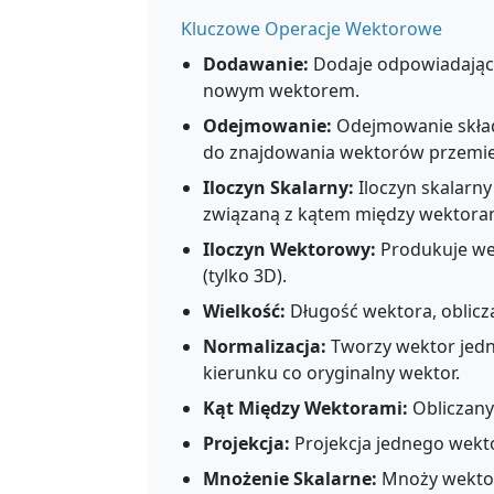
Kluczowe Operacje Wektorowe
Dodawanie:
Dodaje odpowiadające
nowym wektorem.
Odejmowanie:
Odejmowanie skład
do znajdowania wektorów przemie
Iloczyn Skalarny:
Iloczyn skalarny
związaną z kątem między wektora
Iloczyn Wektorowy:
Produkuje we
(tylko 3D).
Wielkość:
Długość wektora, oblicza
Normalizacja:
Tworzy wektor jedn
kierunku co oryginalny wektor.
Kąt Między Wektorami:
Obliczany 
Projekcja:
Projekcja jednego wektor
Mnożenie Skalarne:
Mnoży wektor 