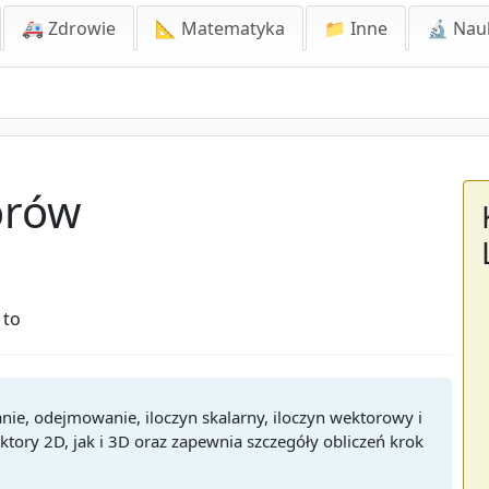
🚑 Zdrowie
📐 Matematyka
📁 Inne
🔬 Nau
orów
 to
ie, odejmowanie, iloczyn skalarny, iloczyn wektorowy i
ktory 2D, jak i 3D oraz zapewnia szczegóły obliczeń krok