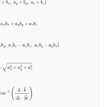
→
=
a
x
b
x
+
a
y
b
y
+
a
z
b
z
a
z
b
y
,
a
z
b
x
−
a
x
b
z
,
a
x
b
y
−
a
y
b
x
)
→
|
=
a
x
2
+
a
y
2
+
a
z
2
a
→
⋅
b
→
|
a
→
|
⋅
|
b
→
|
)