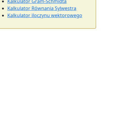
Kalkulator Gram-Schmidta
Kalkulator Równania Sylwestra
Kalkulator iloczynu wektorowego