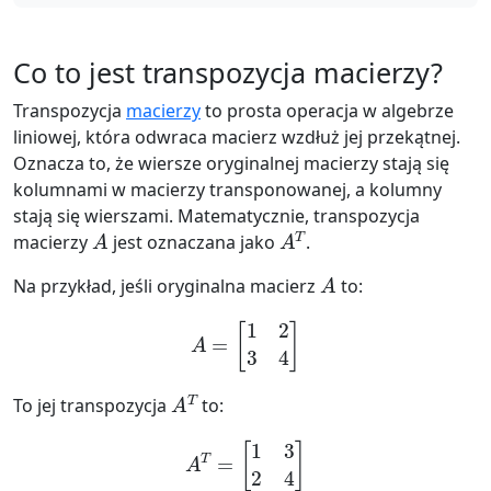
Co to jest transpozycja macierzy?
Transpozycja
macierzy
to prosta operacja w algebrze
liniowej, która odwraca macierz wzdłuż jej przekątnej.
Oznacza to, że wiersze oryginalnej macierzy stają się
kolumnami w macierzy transponowanej, a kolumny
stają się wierszami. Matematycznie, transpozycja
A
A
T
macierzy
jest oznaczana jako
.
A
Na przykład, jeśli oryginalna macierz
to:
A
=
[
1
2
3
4
]
A
T
To jej transpozycja
to:
A
T
=
[
1
3
2
4
]