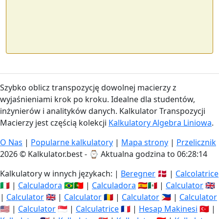
Szybko oblicz transpozycję dowolnej macierzy z
wyjaśnieniami krok po kroku. Idealne dla studentów,
inżynierów i analityków danych. Kalkulator Transpozycji
Macierzy jest częścią kolekcji
Kalkulatory Algebra Liniowa
.
O Nas
|
Popularne kalkulatory
|
Mapa strony
|
Przelicznik
2026 © Kalkulator.best - ⌚
Aktualna godzina to 06:28:15
Kalkulatory w innych językach: |
Beregner
🇩🇰 |
Calcolatrice
🇮🇹 |
Calculadora
🇧🇷🇵🇹 |
Calculadora
🇪🇸🇲🇽 |
Calculator
🇬🇧
|
Calculator
🇬🇧 |
Calculator
🇷🇴 |
Calculator
🇵🇭 |
Calculator
🇺🇸 |
Calculator
🇸🇬 |
Calculatrice
🇫🇷 |
Hesap Makinesi
🇹🇷 |