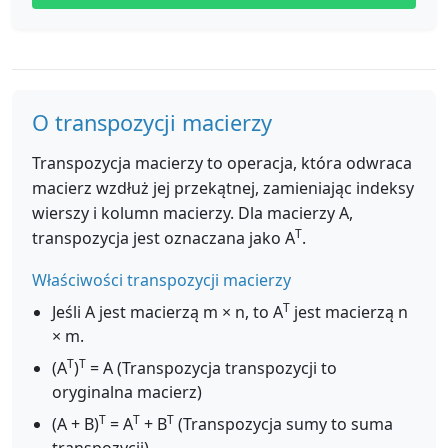
O transpozycji macierzy
Transpozycja macierzy to operacja, która odwraca
macierz wzdłuż jej przekątnej, zamieniając indeksy
wierszy i kolumn macierzy. Dla macierzy A,
T
transpozycja jest oznaczana jako A
.
Właściwości transpozycji macierzy
T
Jeśli A jest macierzą m × n, to A
jest macierzą n
× m.
T
T
(A
)
= A (Transpozycja transpozycji to
oryginalna macierz)
T
T
T
(A + B)
= A
+ B
(Transpozycja sumy to suma