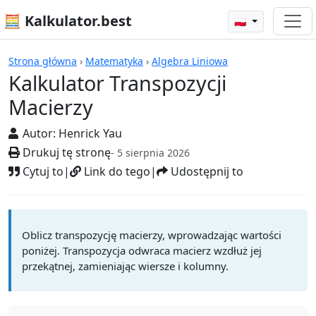
🧮 Kalkulator.best
🇵🇱
Kalkulatory
Strona główna
›
Matematyka
›
Algebra Liniowa
Kalkulator Transpozycji
Macierzy
Autor:
Henrick Yau
Drukuj tę stronę
- 5 sierpnia 2026
Cytuj to
|
Link do tego
|
Udostępnij to
Oblicz transpozycję macierzy, wprowadzając wartości
poniżej. Transpozycja odwraca macierz wzdłuż jej
przekątnej, zamieniając wiersze i kolumny.