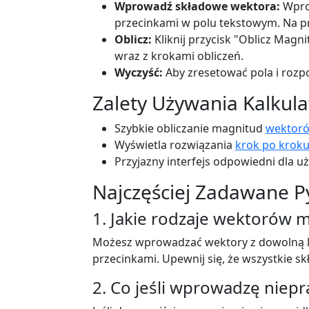
Wprowadź składowe wektora:
Wprow
przecinkami w polu tekstowym. Na p
Oblicz:
Kliknij przycisk "Oblicz Magni
wraz z krokami obliczeń.
Wyczyść:
Aby zresetować pola i rozpo
Zalety Używania Kalkula
Szybkie obliczanie magnitud
wektor
Wyświetla rozwiązania
krok po krok
Przyjazny interfejs odpowiedni dla 
Najczęściej Zadawane P
1. Jakie rodzaje wektorów
Możesz wprowadzać wektory z dowolną lic
przecinkami. Upewnij się, że wszystkie sk
2. Co jeśli wprowadzę niep