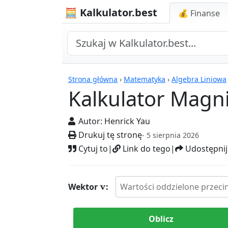
🧮 Kalkulator.best
💰 Finanse
Kalkulatory
Strona główna
›
Matematyka
›
Algebra Liniowa
Kalkulator Magn
Autor:
Henrick Yau
Drukuj tę stronę
- 5 sierpnia 2026
Cytuj to
|
Link do tego
|
Udostępnij
v
Wektor
:
Oblicz