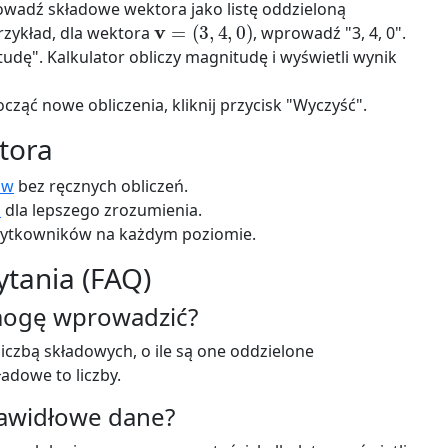
adź składowe wektora jako listę oddzieloną
v
=
(
3
,
4
,
0
)
rzykład, dla wektora
, wprowadź "3, 4, 0".
tudę". Kalkulator obliczy magnitudę i wyświetli wynik
cząć nowe obliczenia, kliknij przycisk "Wyczyść".
tora
ów
bez ręcznych obliczeń.
u
dla lepszego zrozumienia.
użytkowników na każdym poziomie.
ytania (FAQ)
 mogę wprowadzić?
zbą składowych, o ile są one oddzielone
ładowe to liczby.
rawidłowe dane?