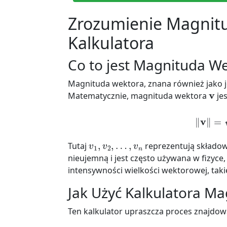
Zrozumienie Magnitu
Kalkulatora
Co to jest Magnituda W
Magnituda wektora, znana również jako j
v
Matematycznie, magnituda wektora
jes
‖
v
‖
=
v
1
,
v
2
,
…
,
v
n
Tutaj
reprezentują składow
nieujemną i jest często używana w fizyce,
intensywności wielkości wektorowej, takie
Jak Użyć Kalkulatora M
Ten kalkulator upraszcza proces znajdo