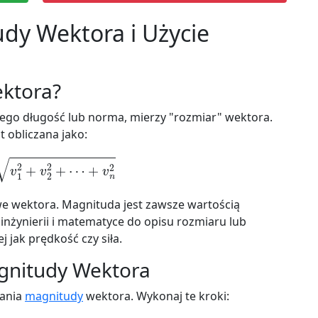
dy Wektora i Użycie
ektora?
ego długość lub norma, mierzy "rozmiar" wektora.
t obliczana jako:
v
1
2
+
v
2
2
+
⋯
+
v
n
2
e wektora. Magnituda jest zawsze wartością
 inżynierii i matematyce do opisu rozmiaru lub
j jak prędkość czy siła.
agnitudy Wektora
wania
magnitudy
wektora. Wykonaj te kroki: