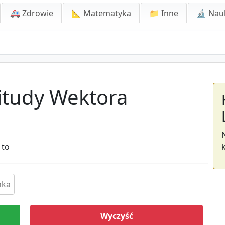
🚑 Zdrowie
📐 Matematyka
📁 Inne
🔬 Nau
itudy Wektora
 to
Wyczyść