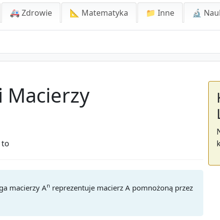
🚑 Zdrowie
📐 Matematyka
📁 Inne
🔬 Nau
i Macierzy
 to
n
ga macierzy A
reprezentuje macierz A pomnożoną przez