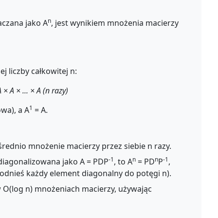
n
aczana jako A
, jest wynikiem mnożenia macierzy
j liczby całkowitej n:
 × A × ... × A (n razy)
1
wa), a A
= A.
rednio mnożenie macierzy przez siebie n razy.
-1
n
n
-1
zdiagonalizowana jako A = PDP
, to A
= PD
P
,
podnieś każdy element diagonalny do potęgi n).
 O(log n) mnożeniach macierzy, używając