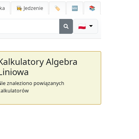
ka
👩‍🍳 Jedzenie
🏷️
🆕
📚
🇵🇱
Kalkulatory Algebra
Liniowa
Nie znaleziono powiązanych
kalkulatorów