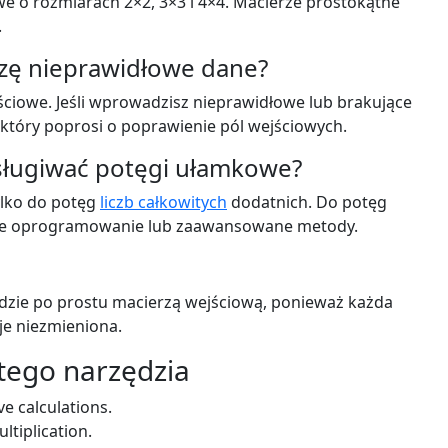
e o rozmiarach 2×2, 3×3 i 4×4. Macierze prostokątne
.
adzę nieprawidłowe dane?
ściowe. Jeśli wprowadzisz nieprawidłowe lub brakujące
, który poprosi o poprawienie pól wejściowych.
bsługiwać potęgi ułamkowe?
tylko do potęg
liczb całkowitych
dodatnich. Do potęg
ne oprogramowanie lub zaawansowane metody.
będzie po prostu macierzą wejściową, ponieważ każda
je niezmieniona.
 tego narzędzia
e calculations.
ltiplication.