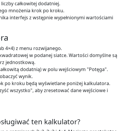
liczby całkowitej dodatniej.
ego mnożenia krok po kroku.
nika interfejs z wstępnie wypełnionymi wartościami
ora
lub 4×4) z menu rozwijanego.
kwadratowej w podanej siatce. Wartości domyślne są
rz jednostkową.
ałkowitą dodatnią) w polu wejściowym "Potęga".
 zobaczyć wynik.
ok po kroku będą wyświetlane poniżej kalkulatora.
czyść wszystko", aby zresetować dane wejściowe i
sługiwać ten kalkulator?