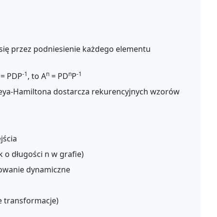
się przez podniesienie każdego elementu
-1
n
n
-1
A = PDP
, to A
= PD
P
yleya-Hamiltona dostarcza rekurencyjnych wzorów
jścia
 o długości n w grafie)
mowanie dynamiczne
 transformacje)