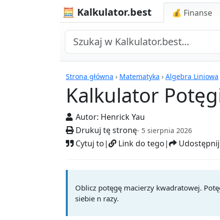
🧮 Kalkulator.best
💰 Finanse
Kalkulatory
Strona główna
›
Matematyka
›
Algebra Liniowa
Kalkulator Potęg
Autor:
Henrick Yau
Drukuj tę stronę
- 5 sierpnia 2026
Cytuj to
|
Link do tego
|
Udostępnij
Oblicz potęgę macierzy kwadratowej. Potę
siebie n razy.