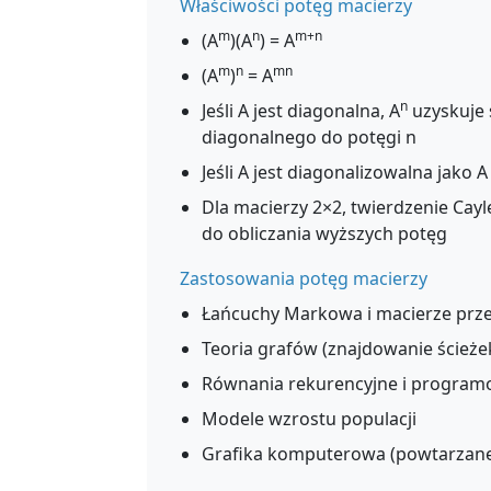
Właściwości potęg macierzy
m
n
m+n
(A
)(A
) = A
m
n
mn
(A
)
= A
n
Jeśli A jest diagonalna, A
uzyskuje 
diagonalnego do potęgi n
Jeśli A jest diagonalizowalna jako 
Dla macierzy 2×2, twierdzenie Ca
do obliczania wyższych potęg
Zastosowania potęg macierzy
Łańcuchy Markowa i macierze prze
Teoria grafów (znajdowanie ścieżek
Równania rekurencyjne i progra
Modele wzrostu populacji
Grafika komputerowa (powtarzane