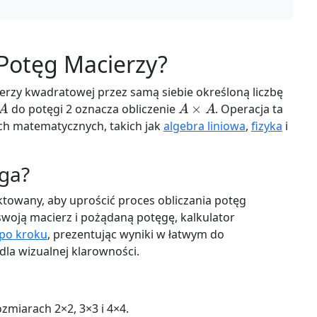
 Potęg Macierzy?
rzy kwadratowej przez samą siebie określoną liczbę
A
A
×
A
do potęgi 2 oznacza obliczenie
. Operacja ta
ch matematycznych, takich jak
algebra liniowa
,
fizyka
i
aga?
ktowany, aby uprościć proces obliczania potęg
oją macierz i pożądaną potęgę, kalkulator
 po kroku
, prezentując wyniki w łatwym do
dla wizualnej klarowności.
miarach 2×2, 3×3 i 4×4.