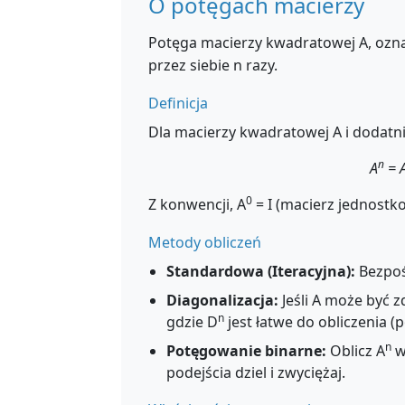
O potęgach macierzy
Potęga macierzy kwadratowej A, ozn
przez siebie n razy.
Definicja
Dla macierzy kwadratowej A i dodatnie
n
A
= A
0
Z konwencji, A
= I (macierz jednostko
Metody obliczeń
Standardowa (Iteracyjna):
Bezpoś
Diagonalizacja:
Jeśli A może być 
n
gdzie D
jest łatwe do obliczenia (
n
Potęgowanie binarne:
Oblicz A
w
podejścia dziel i zwyciężaj.