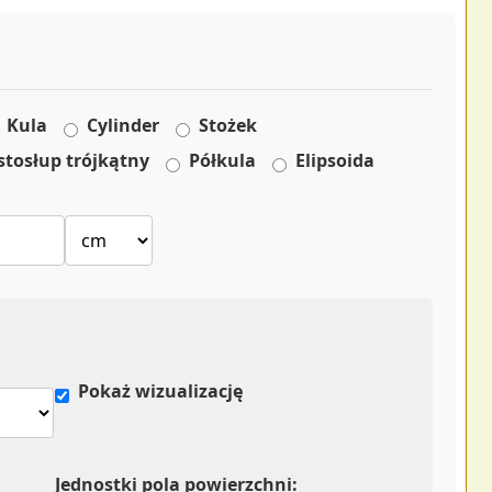
Kula
Cylinder
Stożek
stosłup trójkątny
Półkula
Elipsoida
Pokaż wizualizację
Jednostki pola powierzchni: