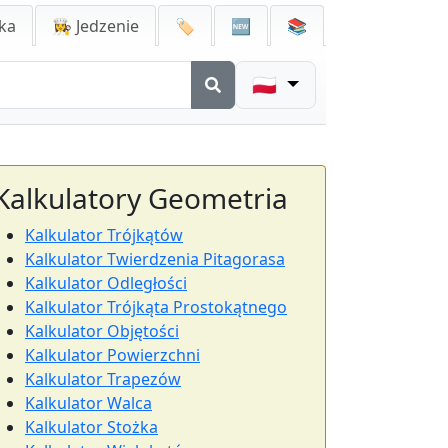
ka
👩‍🍳 Jedzenie
🏷️
🆕
📚
🇵🇱
Kalkulatory Geometria
Kalkulator Trójkątów
Kalkulator Twierdzenia Pitagorasa
Kalkulator Odległości
Kalkulator Trójkąta Prostokątnego
Kalkulator Objętości
Kalkulator Powierzchni
Kalkulator Trapezów
Kalkulator Walca
Kalkulator Stożka