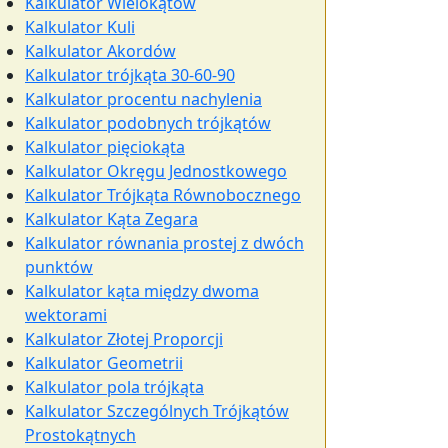
Kalkulator Wielokątów
Kalkulator Kuli
Kalkulator Akordów
Kalkulator trójkąta 30-60-90
Kalkulator procentu nachylenia
Kalkulator podobnych trójkątów
Kalkulator pięciokąta
Kalkulator Okręgu Jednostkowego
Kalkulator Trójkąta Równobocznego
Kalkulator Kąta Zegara
Kalkulator równania prostej z dwóch
punktów
Kalkulator kąta między dwoma
wektorami
Kalkulator Złotej Proporcji
Kalkulator Geometrii
Kalkulator pola trójkąta
Kalkulator Szczególnych Trójkątów
Prostokątnych