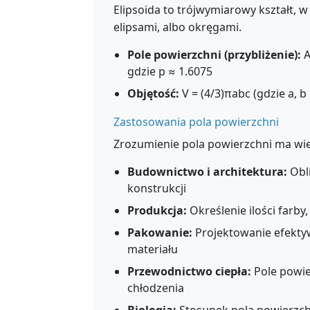
Elipsoida to trójwymiarowy kształt, w
elipsami, albo okręgami.
Pole powierzchni (przybliżenie):
A
gdzie p ≈ 1.6075
Objętość:
V = (4/3)πabc (gdzie a, b 
Zastosowania pola powierzchni
Zrozumienie pola powierzchni ma wi
Budownictwo i architektura:
Obl
konstrukcji
Produkcja:
Określenie ilości farb
Pakowanie:
Projektowanie efekty
materiału
Przewodnictwo ciepła:
Pole powie
chłodzenia