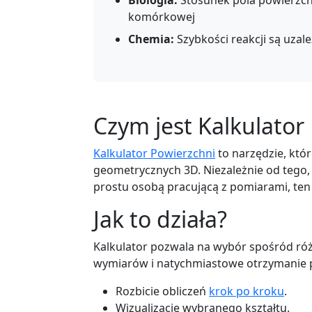
Biologia:
Stosunek pola powierzchni
komórkowej
Chemia:
Szybkości reakcji są uza
Czym jest Kalkulator
Kalkulator Powierzchni
to narzędzie, któ
geometrycznych 3D. Niezależnie od tego, 
prostu osobą pracującą z pomiarami, ten 
Jak to działa?
Kalkulator pozwala na wybór spośród r
wymiarów i natychmiastowe otrzymanie 
Rozbicie obliczeń
krok po kroku
.
Wizualizację wybranego kształtu.