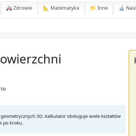
🚑 Zdrowie
📐 Matematyka
📁 Inne
🔬 Nau
Powierzchni
 to
 geometrycznych 3D. Kalkulator obsługuje wiele kształtów
ok po kroku.