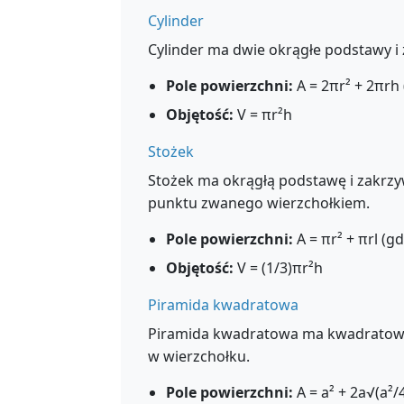
Cylinder
Cylinder ma dwie okrągłe podstawy i
Pole powierzchni:
A = 2πr² + 2πrh 
Objętość:
V = πr²h
Stożek
Stożek ma okrągłą podstawę i zakrzy
punktu zwanego wierzchołkiem.
Pole powierzchni:
A = πr² + πrl (g
Objętość:
V = (1/3)πr²h
Piramida kwadratowa
Piramida kwadratowa ma kwadratową p
w wierzchołku.
Pole powierzchni:
A = a² + 2a√(a²/