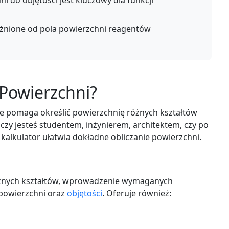
 do objętości jest kluczowy dla funkcji
leżnione od pola powierzchni reagentów
 Powierzchni?
re pomaga określić powierzchnię różnych kształtów
czy jesteś studentem, inżynierem, architektem, czy po
kalkulator ułatwia dokładne obliczanie powierzchni.
óżnych kształtów, wprowadzenie wymaganych
powierzchni oraz
objętości
. Oferuje również: