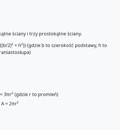
ątne ściany i trzy prostokątne ściany.
((b/2)² + h²)) (gdzie b to szerokość podstawy, h to
graniastosłupa)
= 3πr² (gdzie r to promień)
A = 2πr²