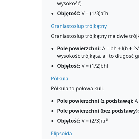
wysokość)
Objętość:
V = (1/3)a²h
Graniastosłup trójkątny
Graniastosłup trójkątny ma dwie trójk
Pole powierzchni:
A = bh + l(b + 2√
wysokość trójkąta, a l to długość 
Objętość:
V = (1/2)bhl
Półkula
Półkula to połowa kuli.
Pole powierzchni (z podstawą):
A 
Pole powierzchni (bez podstawy):
Objętość:
V = (2/3)πr³
Elipsoida