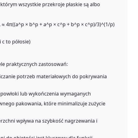
 którym wszystkie przekroje płaskie są albo
 ≈ 4π((a^p × b^p + a^p × c^p + b^p × c^p)/3)^(1/p)
i c to półosie)
ele praktycznych zastosowań:
iczanie potrzeb materiałowych do pokrywania
y, powłoki lub wykończenia wymaganych
wnego pakowania, które minimalizuje zużycie
rzchni wpływa na szybkość nagrzewania i