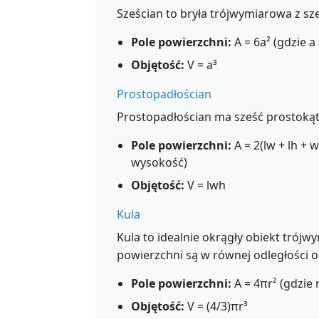
Sześcian to bryła trójwymiarowa z s
Pole powierzchni:
A = 6a² (gdzie a
Objętość:
V = a³
Prostopadłościan
Prostopadłościan ma sześć prostokąt
Pole powierzchni:
A = 2(lw + lh + w
wysokość)
Objętość:
V = lwh
Kula
Kula to idealnie okrągły obiekt trój
powierzchni są w równej odległości o
Pole powierzchni:
A = 4πr² (gdzie 
Objętość:
V = (4/3)πr³