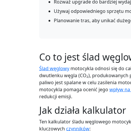
Rozważ upgrade do bardziej wyda
Używaj odpowiedniego sprzętu mo
Planowanie tras, aby unikać dużeg
Co to jest ślad węgl
Ślad węglowy
motocykla odnosi się do cał
dwutlenku węgla (CO₂), produkowanych pr
paliwo jest spalane w celu zasilenia mo
motocykla pomaga ocenić jego
wpływ na
redukcji emisji.
Jak działa kalkulator
Ten kalkulator śladu węglowego motocykl
kluczowych
czynników
: