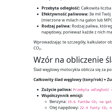
Przebyta odległość:
Całkowita liczba
Efektywność paliwowa:
Ile mil Twó
(mierzone w milach na galon lub MPG
Rodzaj paliwa:
Rodzaj paliwa, któreg
napędowy, ponieważ każde z nich ma 
Wprowadzając te szczegóły, kalkulator ob
CO₂.
Wzór na obliczenie 
Ślad węglowy motocykla oblicza się za p
Całkowity ślad węglowy (tony/rok) = Zu
Zużycie paliwa:
Przebyta odległość 
Współczynnik emisji:
Benzyna:
19.6 funtów CO₂ na gal
Olej napędowy:
22.4 funty CO₂ n