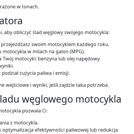
yrażone w tonach.
latora
i, aby obliczyć ślad węglowy swojego motocykla:
re przejeżdżasz swoim motocyklem każdego roku.
 motocykla w milach na galon (MPG).
a Twój motocykl: benzyna lub olej napędowy.
wyniki.
podział zużycia paliwa i emisji.
e wejściowe i wyniki, jeśli zajdzie taka potrzeba.
 śladu węglowego motocykla
otocykla pozwala Ci:
ania z motocykla.
ak optymalizacja efektywności paliwowej lub redukcja