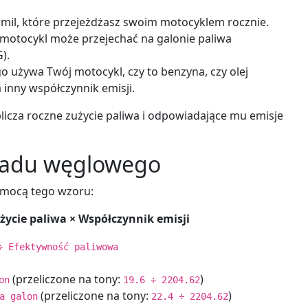
 mil, które przejeżdżasz swoim motocyklem rocznie.
j motocykl może przejechać na galonie paliwa
).
o używa Twój motocykl, czy to benzyna, czy olej
inny współczynnik emisji.
licza roczne zużycie paliwa i odpowiadające mu emisje
śladu węglowego
omocą tego wzoru:
życie paliwa × Współczynnik emisji
÷ Efektywność paliwowa
(przeliczone na tony:
)
on
19.6 ÷ 2204.62
(przeliczone na tony:
)
a galon
22.4 ÷ 2204.62