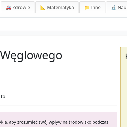
🚑 Zdrowie
📐 Matematyka
📁 Inne
🔬 Nau
u Węglowego
 to
ykla, aby zrozumieć swój wpływ na środowisko podczas