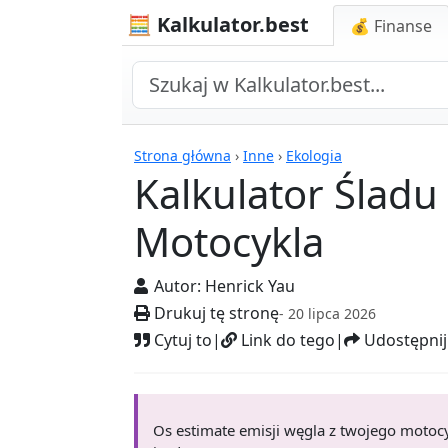
🧮 Kalkulator.best
💰 Finanse
Kalkulatory
Strona główna
›
Inne
›
Ekologia
Kalkulator Ślad
Motocykla
Autor:
Henrick Yau
Drukuj tę stronę
- 20 lipca 2026
Cytuj to
|
Link do tego
|
Udostępnij
Os estimate emisji węgla z twojego motoc