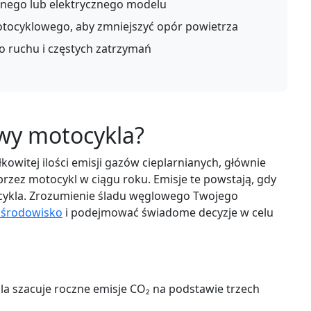
jnego lub elektrycznego modelu
tocyklowego, aby zmniejszyć opór powietrza
o ruchu i częstych zatrzymań
owy motocykla?
kowitej ilości emisji gazów cieplarnianych, głównie
zez motocykl w ciągu roku. Emisje te powstają, gdy
tocykla. Zrozumienie śladu węglowego Twojego
 środowisko
i podejmować świadome decyzje w celu
a szacuje roczne emisje CO₂ na podstawie trzech