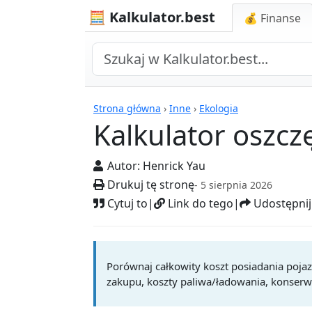
🧮 Kalkulator.best
💰 Finanse
Kalkulatory
Strona główna
›
Inne
›
Ekologia
Kalkulator oszcz
Autor:
Henrick Yau
Drukuj tę stronę
- 5 sierpnia 2026
Cytuj to
|
Link do tego
|
Udostępnij
Porównaj całkowity koszt posiadania poja
zakupu, koszty paliwa/ładowania, konserwa