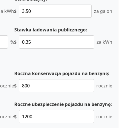
za kWh
$
za galon
Stawka ładowania publicznego:
%
$
za kWh
Roczna konserwacja pojazdu na benzynę:
rocznie
$
rocznie
Roczne ubezpieczenie pojazdu na benzynę:
rocznie
$
rocznie