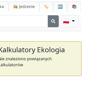
ka
👩‍🍳 Jedzenie
🏷️
🆕
📚
🇵🇱
Kalkulatory Ekologia
Nie znaleziono powiązanych
kalkulatorów