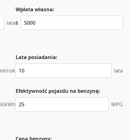
Wpłata własna:
lata
$
Lata posiadania:
mil/rok
lata
Efektywność pojazdu na benzynę:
il/kWh
MPG
Cena benzyny: