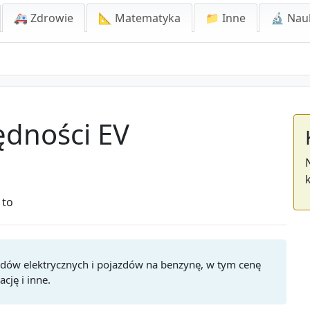
🚑 Zdrowie
📐 Matematyka
📁 Inne
🔬 Nau
ędności EV
 to
zdów elektrycznych i pojazdów na benzynę, w tym cenę
cję i inne.