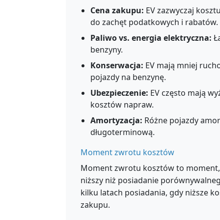
Cena zakupu:
EV zazwyczaj kosztu
do zachęt podatkowych i rabatów.
Paliwo vs. energia elektryczna:
Ła
benzyny.
Konserwacja:
EV mają mniej rucho
pojazdy na benzynę.
Ubezpieczenie:
EV często mają wy
kosztów napraw.
Amortyzacja:
Różne pojazdy amort
długoterminową.
Moment zwrotu kosztów
Moment zwrotu kosztów to moment, w 
niższy niż posiadanie porównywalnego
kilku latach posiadania, gdy niższe 
zakupu.