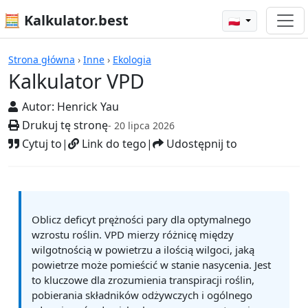
🧮 Kalkulator.best
🇵🇱
Kalkulatory
Strona główna
›
Inne
›
Ekologia
Kalkulator VPD
Autor:
Henrick Yau
Drukuj tę stronę
- 20 lipca 2026
Cytuj to
|
Link do tego
|
Udostępnij to
Oblicz deficyt prężności pary dla optymalnego
wzrostu roślin. VPD mierzy różnicę między
wilgotnością w powietrzu a ilością wilgoci, jaką
powietrze może pomieścić w stanie nasycenia. Jest
to kluczowe dla zrozumienia transpiracji roślin,
pobierania składników odżywczych i ogólnego