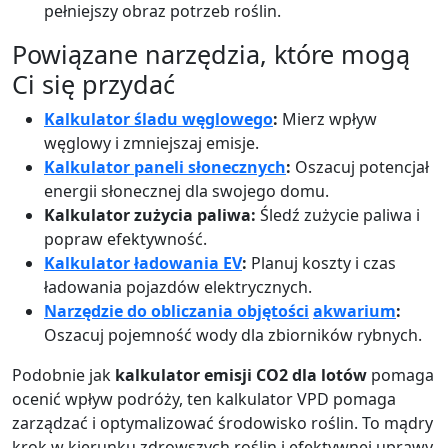
pełniejszy obraz potrzeb roślin.
Powiązane narzędzia, które mogą
Ci się przydać
Kalkulator śladu węglowego
:
Mierz wpływ
węglowy i zmniejszaj emisje.
Kalkulator paneli słonecznych
:
Oszacuj potencjał
energii słonecznej dla swojego domu.
Kalkulator zużycia paliwa:
Śledź zużycie paliwa i
popraw efektywność.
Kalkulator ładowania EV
:
Planuj koszty i czas
ładowania pojazdów elektrycznych.
Narzędzie do obliczania objętości
akwarium
:
Oszacuj pojemność wody dla zbiorników rybnych.
Podobnie jak
kalkulator emisji CO2 dla lotów
pomaga
ocenić wpływ podróży, ten kalkulator VPD pomaga
zarządzać i optymalizować środowisko roślin. To mądry
krok w kierunku zdrowszych roślin i efektywnej uprawy