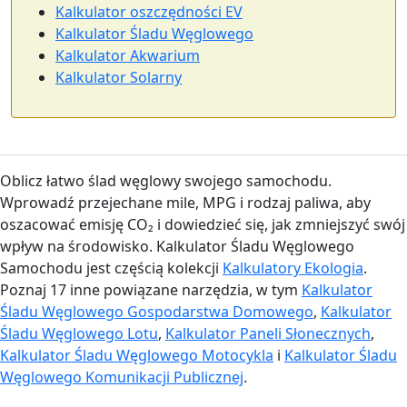
Kalkulator oszczędności EV
Kalkulator Śladu Węglowego
Kalkulator Akwarium
Kalkulator Solarny
Oblicz łatwo ślad węglowy swojego samochodu.
Wprowadź przejechane mile, MPG i rodzaj paliwa, aby
oszacować emisję CO₂ i dowiedzieć się, jak zmniejszyć swój
wpływ na środowisko. Kalkulator Śladu Węglowego
Samochodu jest częścią kolekcji
Kalkulatory Ekologia
.
Poznaj 17 inne powiązane narzędzia, w tym
Kalkulator
Śladu Węglowego Gospodarstwa Domowego
,
Kalkulator
Śladu Węglowego Lotu
,
Kalkulator Paneli Słonecznych
,
Kalkulator Śladu Węglowego Motocykla
i
Kalkulator Śladu
Węglowego Komunikacji Publicznej
.