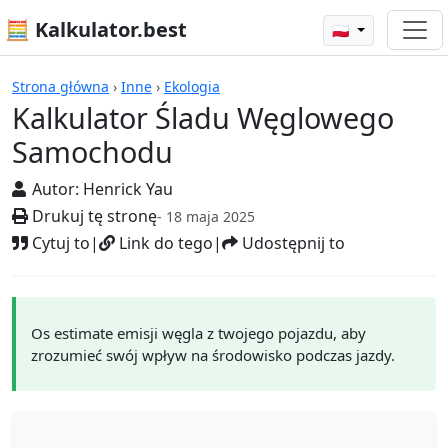
🧮 Kalkulator.best
🇵🇱
Kalkulatory
Strona główna
›
Inne
›
Ekologia
Kalkulator Śladu Węglowego
Samochodu
Autor:
Henrick Yau
Drukuj tę stronę
- 18 maja 2025
Cytuj to
|
Link do tego
|
Udostępnij to
Os estimate emisji węgla z twojego pojazdu, aby
zrozumieć swój wpływ na środowisko podczas jazdy.