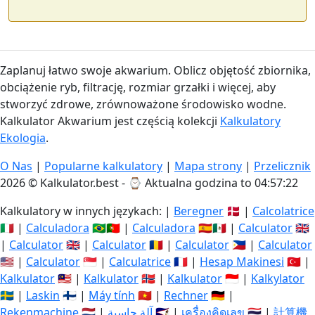
Zaplanuj łatwo swoje akwarium. Oblicz objętość zbiornika,
obciążenie ryb, filtrację, rozmiar grzałki i więcej, aby
stworzyć zdrowe, zrównoważone środowisko wodne.
Kalkulator Akwarium jest częścią kolekcji
Kalkulatory
Ekologia
.
O Nas
|
Popularne kalkulatory
|
Mapa strony
|
Przelicznik
2026 © Kalkulator.best - ⌚
Aktualna godzina to 04:57:23
Kalkulatory w innych językach: |
Beregner
🇩🇰 |
Calcolatrice
🇮🇹 |
Calculadora
🇧🇷🇵🇹 |
Calculadora
🇪🇸🇲🇽 |
Calculator
🇬🇧
|
Calculator
🇬🇧 |
Calculator
🇷🇴 |
Calculator
🇵🇭 |
Calculator
🇺🇸 |
Calculator
🇸🇬 |
Calculatrice
🇫🇷 |
Hesap Makinesi
🇹🇷 |
Kalkulator
🇲🇾 |
Kalkulator
🇳🇴 |
Kalkulator
🇮🇩 |
Kalkylator
🇸🇪 |
Laskin
🇫🇮 |
Máy tính
🇻🇳 |
Rechner
🇩🇪 |
Rekenmachine
🇳🇱 |
آلة حاسبة
🇸🇦 |
เครื่องคิดเลข
🇹🇭 |
計算機