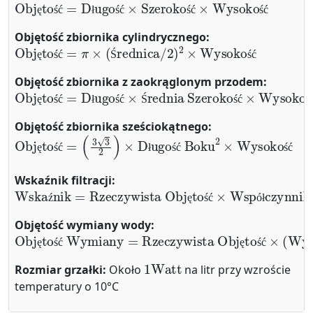
ę
ś
ć
ł
ś
ć
ś
ć
ś
ć
Objętość zbiornika cylindrycznego:
Objętość
=
π
×
(
Średnica
/
2
)
2
×
Wysokość
ę
ś
ć
Ś
ś
ć
Objętość zbiornika z zaokrąglonym przodem:
Objętość
Średnia Szerokość
=
Długość
×
Wysokość
×
ę
ś
ć
ł
ś
ć
Ś
ś
ć
ś
Objętość zbiornika sześciokątnego:
Objętość
=
(
3
3
2
)
×
Długość Boku
2
×
Wysokość
ę
ś
ć
ł
ś
ć
ś
ć
Wskaźnik filtracji:
Wskaźnik
=
Rzeczywista Objętość
×
Współczynnik F
ź
ę
ś
ć
ó
ł
Objętość wymiany wody:
Objętość Wymiany
=
Rzeczywista Objętość
×
(
Wym
ę
ś
ć
ę
ś
ć
1
Watt
Rozmiar grzałki:
Około
na litr przy wzroście
temperatury o 10°C