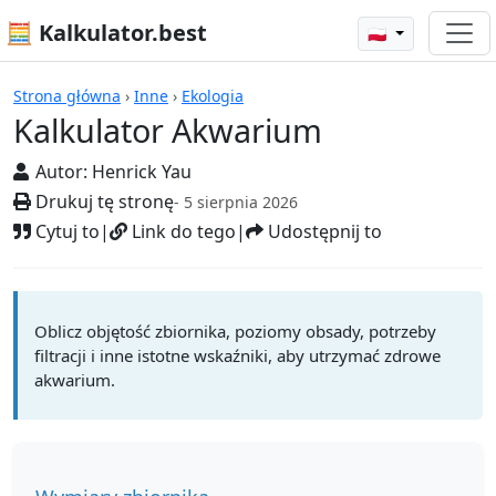
🧮 Kalkulator.best
🇵🇱
Kalkulatory
Strona główna
›
Inne
›
Ekologia
Kalkulator Akwarium
Autor:
Henrick Yau
Drukuj tę stronę
- 5 sierpnia 2026
Cytuj to
|
Link do tego
|
Udostępnij to
Oblicz objętość zbiornika, poziomy obsady, potrzeby
filtracji i inne istotne wskaźniki, aby utrzymać zdrowe
akwarium.